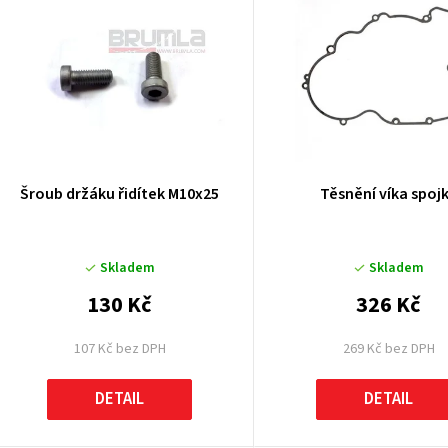
ý
p
p
Šroub držáku řidítek M10x25
Těsnění víka spoj
o
Skladem
Skladem
d
130 Kč
326 Kč
u
107 Kč bez DPH
269 Kč bez DPH
k
DETAIL
DETAIL