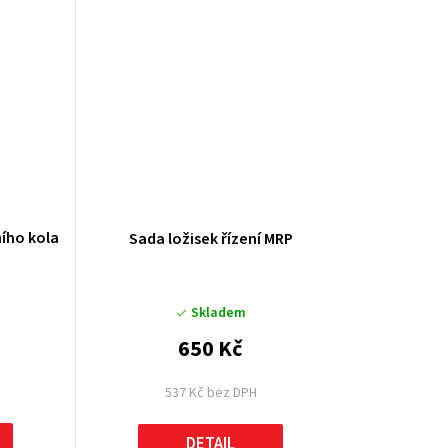
ního kola
Sada ložisek řízení MRP
Skladem
650 Kč
537 Kč bez DPH
DETAIL