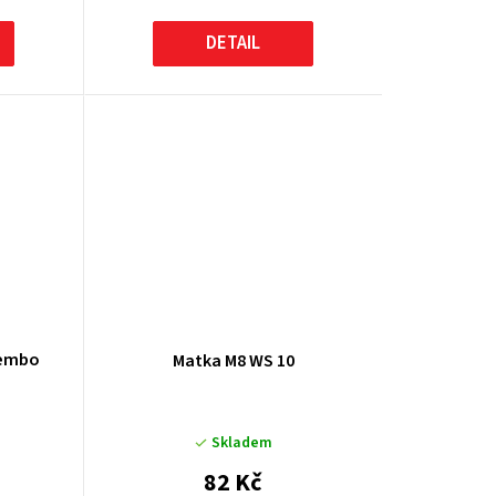
DETAIL
rembo
Matka M8 WS 10
Skladem
82 Kč