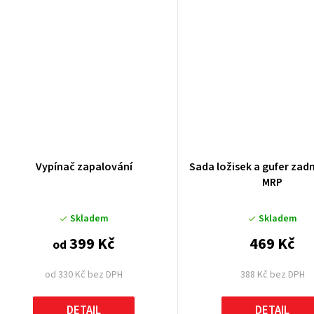
ů
Vypínač zapalování
Sada ložisek a gufer zad
MRP
Skladem
Skladem
399 Kč
469 Kč
od
od 330 Kč bez DPH
388 Kč bez DPH
DETAIL
DETAIL