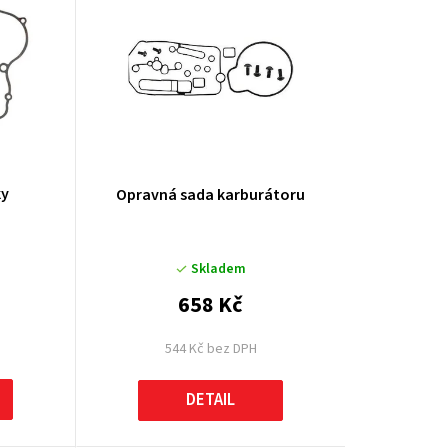
k
t
ů
ky
Opravná sada karburátoru
Skladem
658 Kč
544 Kč bez DPH
DETAIL