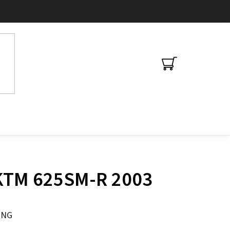
NÁKUPNÍ
KOŠÍK
 KTM 625SM-R 2003
ING