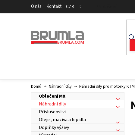
Přejít
O nás
Kontakt
CZK
Přihlášení
na
obsah
Domů
Náhradní díly
Náhradní díly pro motorky KT
Oblečení MX
Náhradní díly
Příslušenství
Oleje , maziva a lepidla
Doplňky výživy