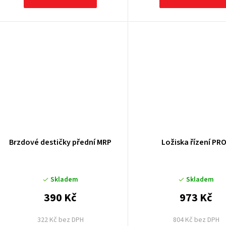
Brzdové destičky přední MRP
Ložiska řízení PR
Skladem
Skladem
390 Kč
973 Kč
322 Kč bez DPH
804 Kč bez DPH