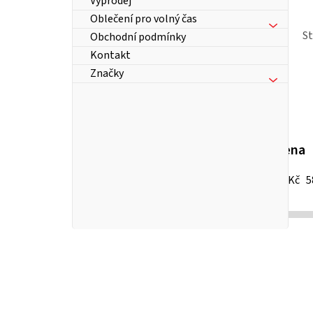
Výprodej
Oblečení pro volný čas
S
Obchodní podmínky
Kontakt
Značky
Cena
16
Kč
5
P
o
s