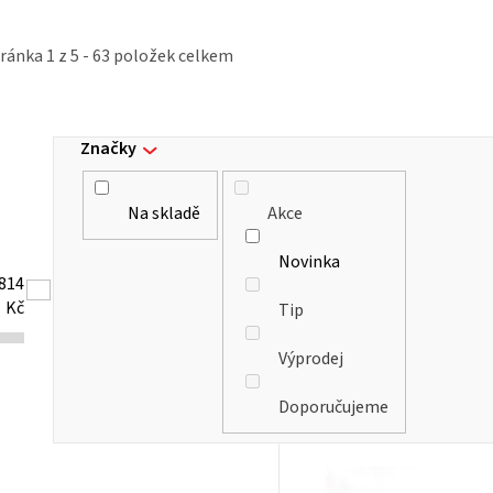
tránka
1
z
5
-
63
položek celkem
Značky
Na skladě
Akce
Novinka
814
Kč
Tip
Výprodej
Doporučujeme
V