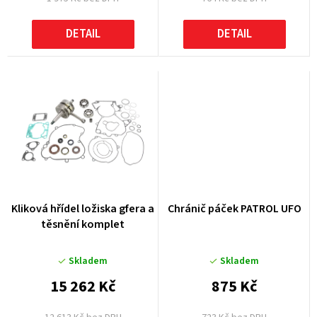
ů
DETAIL
DETAIL
Kliková hřídel ložiska gfera a
Chránič páček PATROL UFO
těsnění komplet
Skladem
Skladem
15 262 Kč
875 Kč