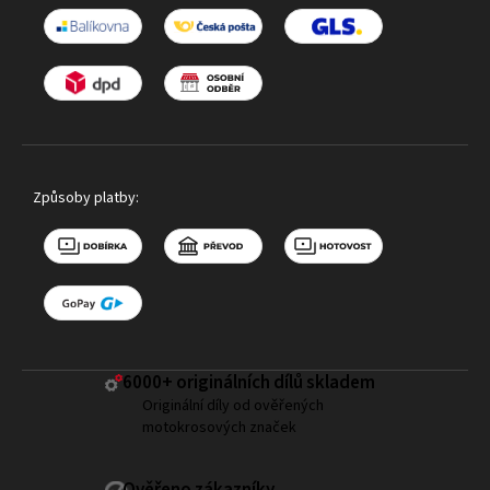
Způsoby platby:
6000+ ​originálních dílů skladem
Originální díly od ověřených
motokrosových značek