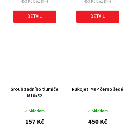
453 Kč bez DPH
453 Kč bez DPH
DETAIL
DETAIL
Šroub zadního tlumiče
Rukojeti MRP černo šedé
M10x52
Skladem
Skladem
157 Kč
450 Kč