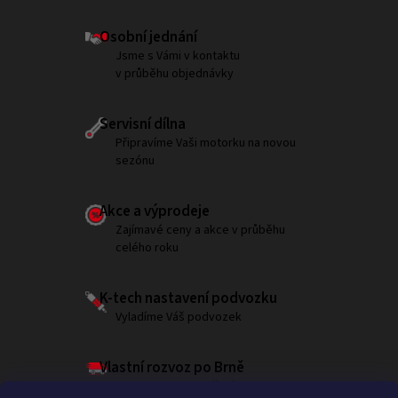
Osobní jednání
Jsme s Vámi v kontaktu
v průběhu objednávky
Servisní dílna
Připravíme Vaši motorku na novou
sezónu
Akce a výprodeje
Zajímavé ceny a akce v průběhu
celého roku
K-tech nastavení podvozku
Vyladíme Váš podvozek
Vlastní rozvoz po Brně
Garantujeme doručení do 180 minut