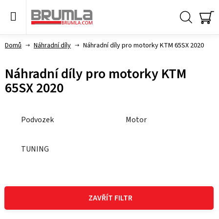
Přejít
na
obsah
Hledat
NÁ
KO
Domů
Náhradní díly
Náhradní díly pro motorky KTM 65SX 2020
Náhradní díly pro motorky KTM
65SX 2020
Podvozek
Motor
TUNING
V
ý
ZAVŘÍT FILTR
p