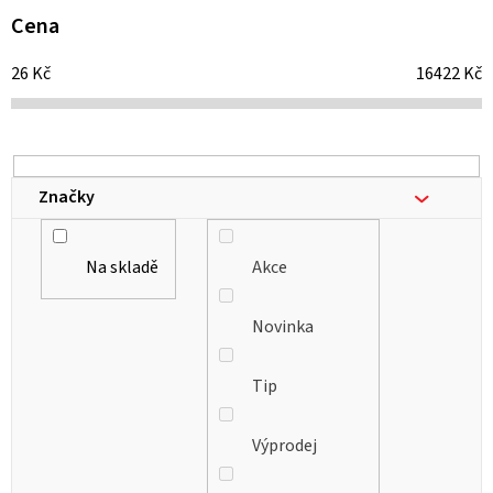
i
Cena
s
26
Kč
16422
Kč
p
r
o
d
Značky
u
k
Na skladě
Akce
t
ů
Novinka
Tip
Výprodej