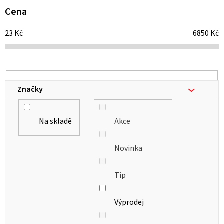
i
Cena
s
23
Kč
6850
Kč
p
r
o
d
Značky
u
k
Na skladě
Akce
t
ů
Novinka
Tip
Výprodej