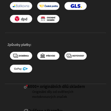
Způsoby platby:
6000+ ​originálních dílů skladem
Originální díly od ověřených
motokrosových značek