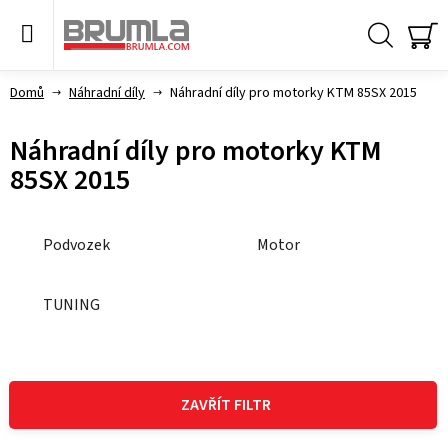
Přejít
na
obsah
Hledat
NÁ
KO
Domů
Náhradní díly
Náhradní díly pro motorky KTM 85SX 2015
Náhradní díly pro motorky KTM
85SX 2015
Podvozek
Motor
TUNING
V
ý
ZAVŘÍT FILTR
p