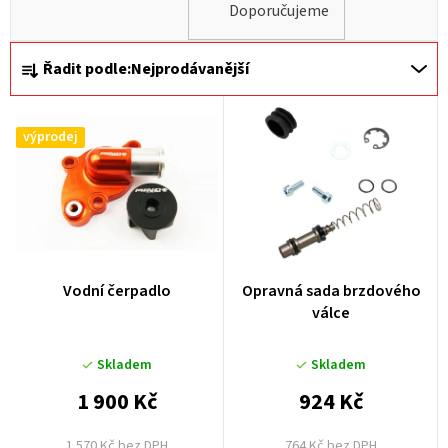
Doporučujeme
Ř
Řadit podle:
Nejprodávanější
a
z
výprodej
e
n
í
p
r
Vodní čerpadlo
Opravná sada brzdového
o
válce
d
u
Skladem
Skladem
k
1 900 Kč
924 Kč
t
1 570 Kč bez DPH
764 Kč bez DPH