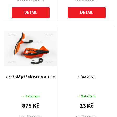
ů
DETAIL
DETAIL
Chránič páček PATROL UFO
Klínek 3x5
Skladem
Skladem
875 Kč
23 Kč