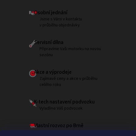
Osobní jednání
Jsme s Vámi v kontaktu
v průběhu objednávky
Servisní dílna
Připravíme Vaši motorku na novou
sezónu
Akce a výprodeje
Zajímavé ceny a akce v průběhu
celého roku
K-tech nastavení podvozku
Vyladíme Váš podvozek
Vlastní rozvoz po Brně
Garantujeme doručení do 180 minut