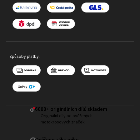
Způsoby platby:
6000+ ​originálních dílů skladem
Originální díly od ověřených
motokrosových značek