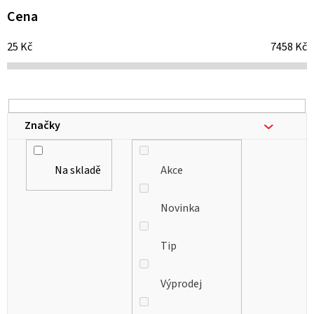
i
Cena
s
25
Kč
7458
Kč
p
r
o
d
Značky
u
k
Na skladě
Akce
t
ů
Novinka
Tip
Výprodej