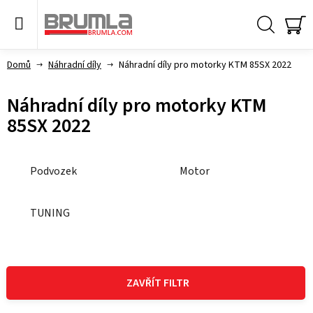
Přejít
na
obsah
Hledat
NÁ
KO
Domů
Náhradní díly
Náhradní díly pro motorky KTM 85SX 2022
Náhradní díly pro motorky KTM
85SX 2022
Podvozek
Motor
TUNING
V
ý
ZAVŘÍT FILTR
p