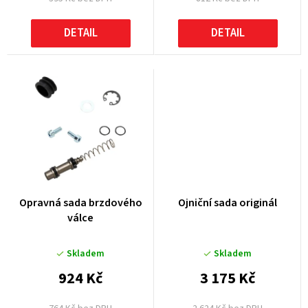
ů
DETAIL
DETAIL
Opravná sada brzdového
Ojniční sada originál
válce
Skladem
Skladem
924 Kč
3 175 Kč