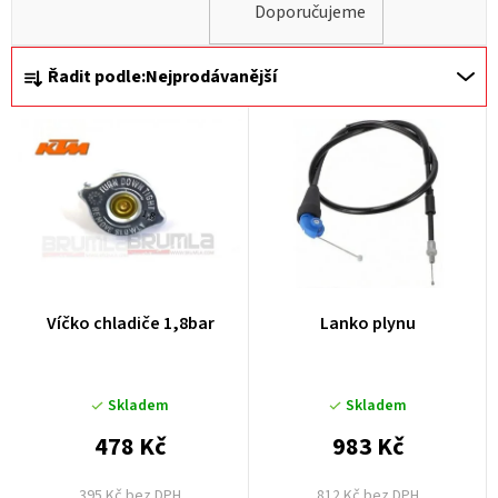
Doporučujeme
Ř
Řadit podle:
Nejprodávanější
a
z
e
n
í
p
r
Víčko chladiče 1,8bar
Lanko plynu
o
d
u
Skladem
Skladem
k
478 Kč
983 Kč
t
395 Kč bez DPH
812 Kč bez DPH