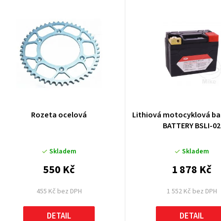
V
ý
p
p
Rozeta ocelová
Lithiová motocyklová ba
BATTERY BSLI-02
o
Skladem
Skladem
d
550 Kč
1 878 Kč
u
455 Kč bez DPH
1 552 Kč bez DPH
k
DETAIL
DETAIL