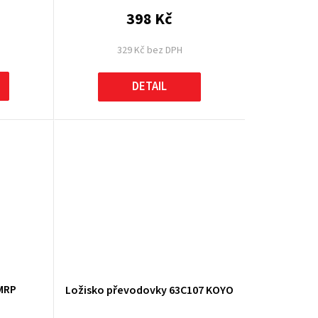
398 Kč
329 Kč bez DPH
DETAIL
 MRP
Ložisko převodovky 63C107 KOYO