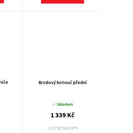
miče
Brzdový kotouč přední
Skladem
1 339 Kč
1 107 Kč bez DPH