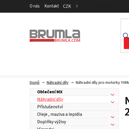
Přejít
O nás
Kontakt
CZK
Přihlášení
na
obsah
Domů
Náhradní díly
Náhradní díly pro motorky YA
Oblečení MX
Náhradní díly
Příslušenství
Oleje , maziva a lepidla
Doplňky výživy