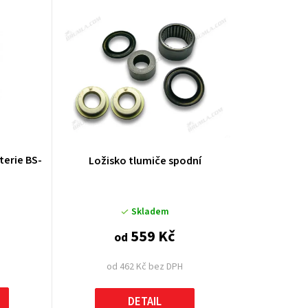
u
k
t
ů
terie BS-
Ložisko tlumiče spodní
Skladem
559 Kč
od
od 462 Kč bez DPH
DETAIL