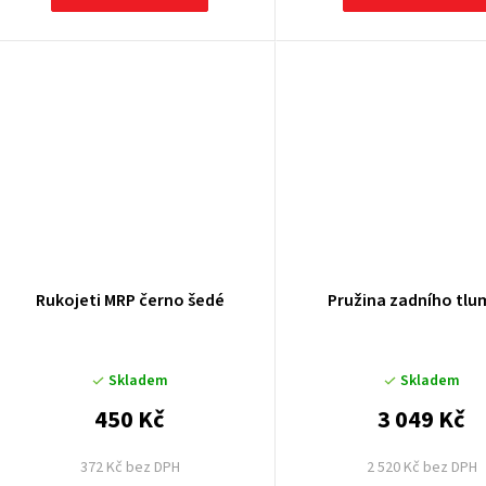
ů
Rukojeti MRP černo šedé
Pružina zadního tlu
Skladem
Skladem
450 Kč
3 049 Kč
372 Kč bez DPH
2 520 Kč bez DPH