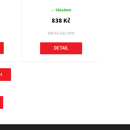
Skladem
838 Kč
693 Kč bez DPH
DETAIL
H