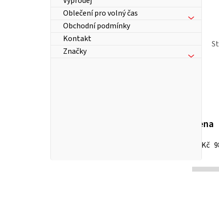
Výprodej
Oblečení pro volný čas
Obchodní podmínky
Kontakt
S
Značky
Cena
13
Kč
9
P
o
s