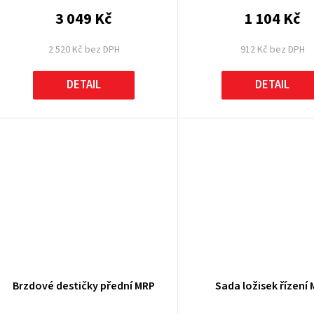
3 049 Kč
1 104 Kč
2 520 Kč bez DPH
912 Kč bez DPH
DETAIL
DETAIL
Brzdové destičky přední MRP
Sada ložisek řízení