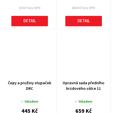
20 Kč bez DPH
450 Kč bez DPH
DETAIL
DETAIL
Čepy a pružiny stupaček
Opravná sada předního
DRC
brzdového válce 11
Skladem
Skladem
445 Kč
659 Kč