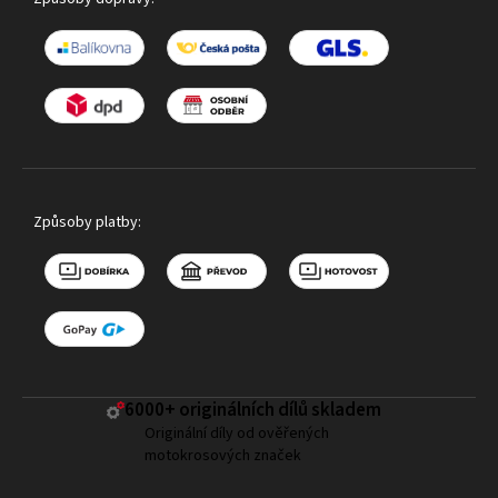
Způsoby platby:
6000+ ​originálních dílů skladem
Originální díly od ověřených
motokrosových značek