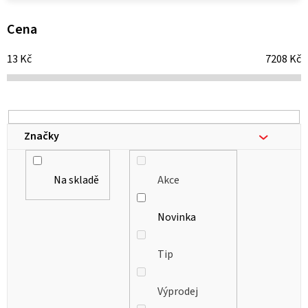
p
i
Cena
s
13
Kč
7208
Kč
p
r
o
d
Značky
u
k
Na skladě
Akce
t
ů
Novinka
Tip
Výprodej