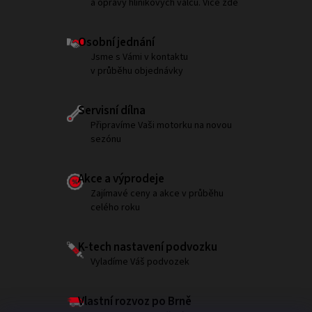
a opravy hliníkových válců. Více zde
Osobní jednání
Jsme s Vámi v kontaktu
v průběhu objednávky
Servisní dílna
Připravíme Vaši motorku na novou
sezónu
Akce a výprodeje
Zajímavé ceny a akce v průběhu
celého roku
K-tech nastavení podvozku
Vyladíme Váš podvozek
Vlastní rozvoz po Brně