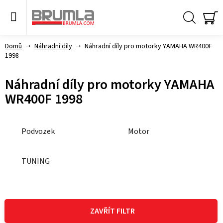
Přejít
na
obsah
Hledat
NÁ
KO
Domů
Náhradní díly
Náhradní díly pro motorky YAMAHA WR400F
1998
Náhradní díly pro motorky YAMAHA
WR400F 1998
Podvozek
Motor
TUNING
V
ý
ZAVŘÍT FILTR