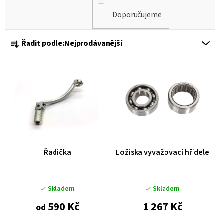
Doporučujeme
Ř
Řadit podle:
Nejprodávanější
a
z
e
n
í
p
r
Řadička
Ložiska vyvažovací hřídele
o
d
u
Skladem
Skladem
k
590 Kč
1 267 Kč
od
t