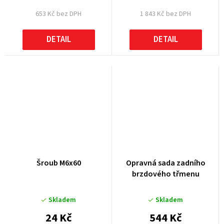
653 Kč bez DPH
1 843 Kč bez DPH
DETAIL
DETAIL
Šroub M6x60
Opravná sada zadního
brzdového třmenu
Skladem
Skladem
24 Kč
544 Kč