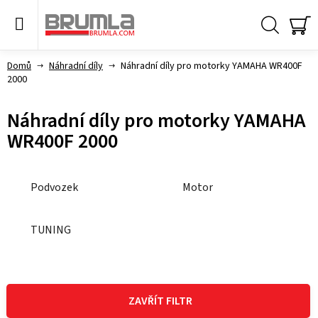
Přejít
na
obsah
Hledat
NÁ
KO
Domů
Náhradní díly
Náhradní díly pro motorky YAMAHA WR400F
2000
Náhradní díly pro motorky YAMAHA
WR400F 2000
Podvozek
Motor
TUNING
V
ý
ZAVŘÍT FILTR