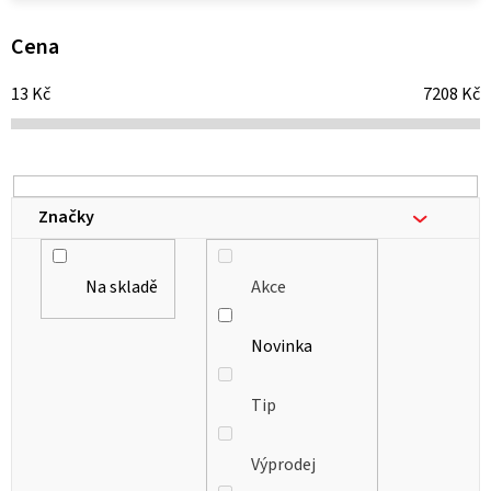
p
i
Cena
s
13
Kč
7208
Kč
p
r
o
d
Značky
u
k
Na skladě
Akce
t
ů
Novinka
Tip
Výprodej