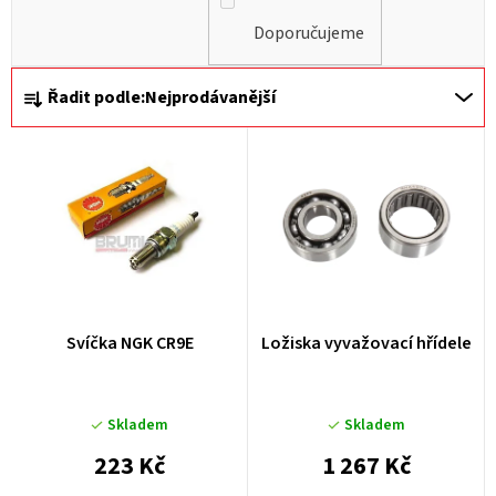
Doporučujeme
Ř
Řadit podle:
Nejprodávanější
a
z
e
n
í
p
r
Svíčka NGK CR9E
Ložiska vyvažovací hřídele
o
d
u
Skladem
Skladem
k
223 Kč
1 267 Kč
t