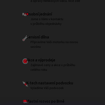
a opravy hliníkových válců. Více zde
Osobní jednání
Jsme s Vámi v kontaktu
v průběhu objednávky
Servisní dílna
Připravíme Vaši motorku na novou
sezónu
Akce a výprodeje
Zajímavé ceny a akce v průběhu
celého roku
K-tech nastavení podvozku
Vyladíme Váš podvozek
Vlastní rozvoz po Brně