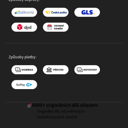
Způsoby platby:
6000+ ​originálních dílů skladem
Originální díly od ověřených
motokrosových značek