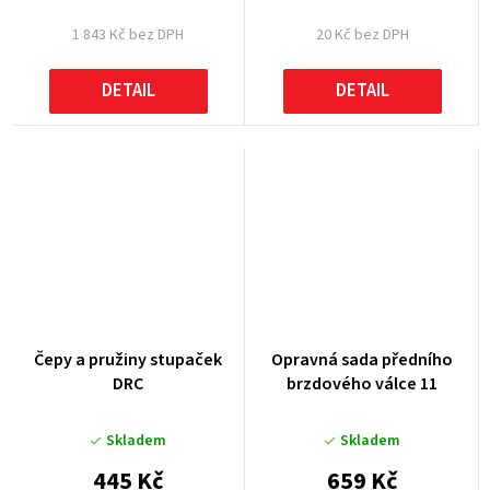
1 843 Kč bez DPH
20 Kč bez DPH
DETAIL
DETAIL
Čepy a pružiny stupaček
Opravná sada předního
DRC
brzdového válce 11
Skladem
Skladem
445 Kč
659 Kč