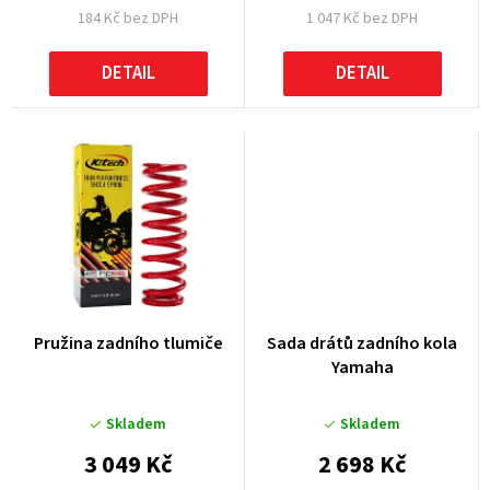
184 Kč bez DPH
1 047 Kč bez DPH
ů
DETAIL
DETAIL
Pružina zadního tlumiče
Sada drátů zadního kola
Yamaha
Skladem
Skladem
3 049 Kč
2 698 Kč