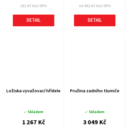
181 Kč bez DPH
od 462 Kč bez DPH
DETAIL
DETAIL
Ložiska vyvažovací hřídele
Pružina zadního tlumiče
Skladem
Skladem
1 267 Kč
3 049 Kč