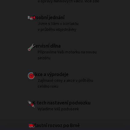
a opravy hliníkových válců. Více zde
Osobní jednání
Jsme s Vámi v kontaktu
v průběhu objednávky
Servisní dílna
Připravíme Vaši motorku na novou
sezónu
Akce a výprodeje
Zajímavé ceny a akce v průběhu
celého roku
K-tech nastavení podvozku
Vyladíme Váš podvozek
Vlastní rozvoz po Brně