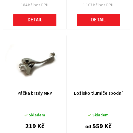
184 Kč bez DPH
1 107 Kč bez DPH
ů
DETAIL
DETAIL
Páčka brzdy MRP
Ložisko tlumiče spodní
Skladem
Skladem
219 Kč
559 Kč
od