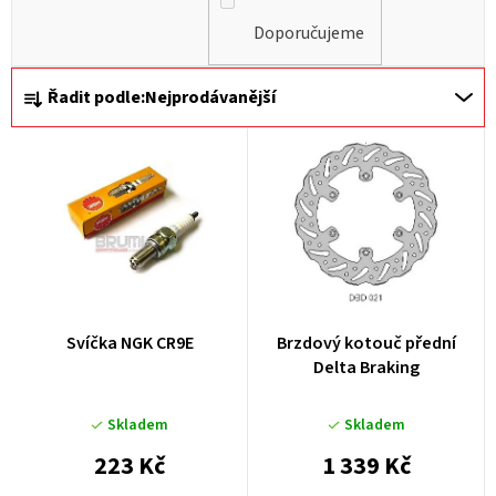
Doporučujeme
Ř
Řadit podle:
Nejprodávanější
a
z
e
n
í
p
r
Svíčka NGK CR9E
Brzdový kotouč přední
o
Delta Braking
d
u
Skladem
Skladem
k
223 Kč
1 339 Kč
t