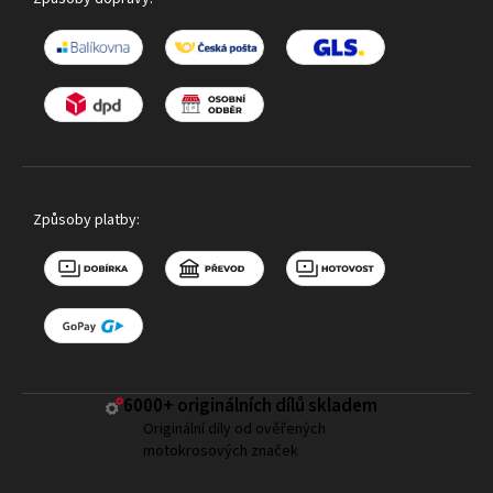
Způsoby platby:
6000+ ​originálních dílů skladem
Originální díly od ověřených
motokrosových značek