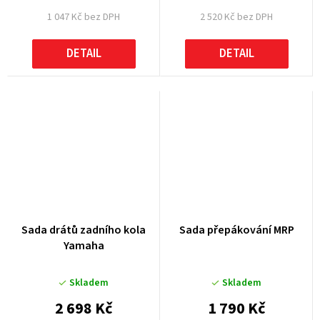
1 047 Kč bez DPH
2 520 Kč bez DPH
DETAIL
DETAIL
Sada drátů zadního kola
Sada přepákování MRP
Yamaha
Skladem
Skladem
2 698 Kč
1 790 Kč