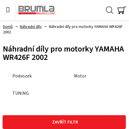
Přejít
na
obsah
Hledat
NÁ
KO
Domů
Náhradní díly
Náhradní díly pro motorky YAMAHA WR426F
2002
Náhradní díly pro motorky YAMAHA
WR426F 2002
Podvozek
Motor
TUNING
V
ý
ZAVŘÍT FILTR