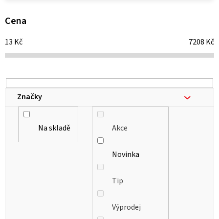
p
i
Cena
s
13
Kč
7208
Kč
p
r
o
d
Značky
u
k
Na skladě
Akce
t
ů
Novinka
Tip
Výprodej