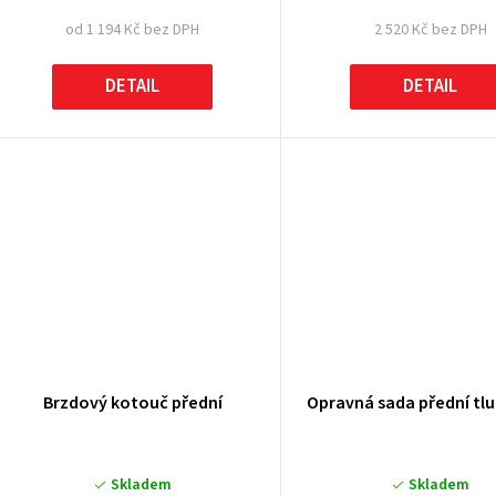
od 1 194 Kč bez DPH
2 520 Kč bez DPH
DETAIL
DETAIL
Brzdový kotouč přední
Opravná sada přední tl
Skladem
Skladem