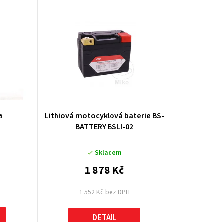
u
k
t
ů
a
Lithiová motocyklová baterie BS-
BATTERY BSLI-02
Skladem
1 878 Kč
1 552 Kč bez DPH
DETAIL