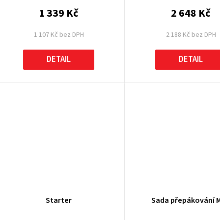
1 339 Kč
2 648 Kč
1 107 Kč bez DPH
2 188 Kč bez DPH
DETAIL
DETAIL
Starter
Sada přepákování 