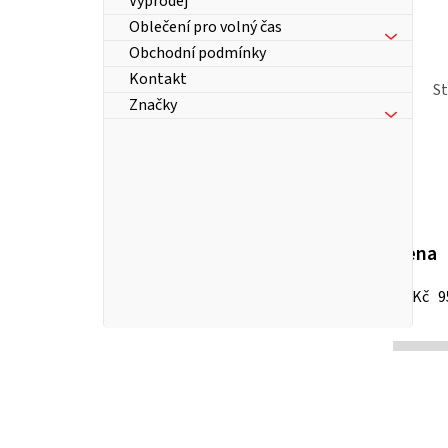
Výprodej
Oblečení pro volný čas
Obchodní podmínky
Kontakt
S
Značky
Cena
13
Kč
9
P
o
s