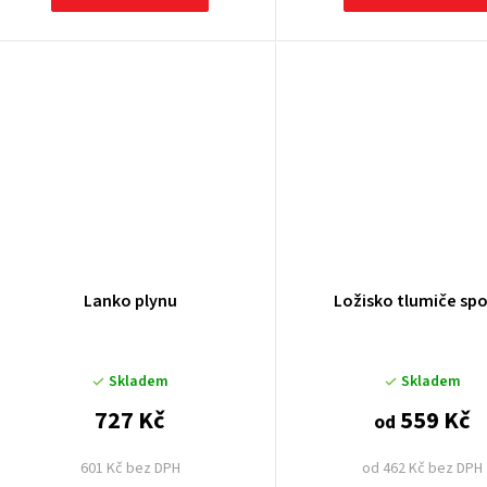
ů
Lanko plynu
Ložisko tlumiče sp
Skladem
Skladem
727 Kč
559 Kč
od
601 Kč bez DPH
od 462 Kč bez DPH