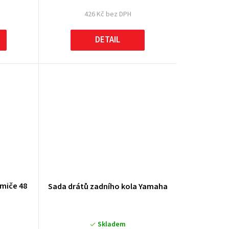
426 Kč bez DPH
DETAIL
umiče 48
Sada drátů zadního kola Yamaha
Skladem