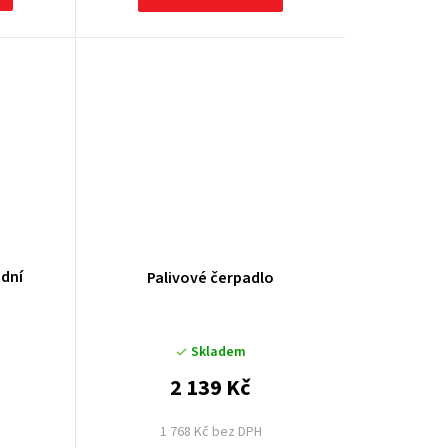
odní
Palivové čerpadlo
Skladem
2 139 Kč
1 768 Kč bez DPH