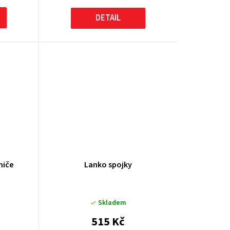
DETAIL
miče
Lanko spojky
Skladem
515 Kč