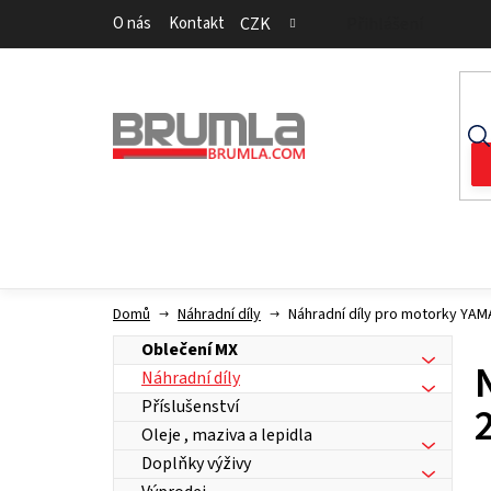
Přejít
O nás
Kontakt
CZK
Přihlášení
na
obsah
Domů
Náhradní díly
Náhradní díly pro motorky YA
Oblečení MX
Náhradní díly
Příslušenství
Oleje , maziva a lepidla
Doplňky výživy