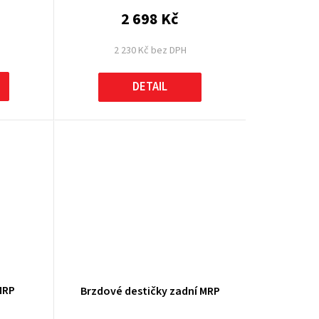
2 698 Kč
2 230 Kč bez DPH
DETAIL
MRP
Brzdové destičky zadní MRP