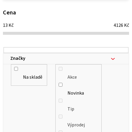
p
i
Cena
s
13
Kč
4126
Kč
p
r
o
d
Značky
u
k
Na skladě
Akce
t
ů
Novinka
Tip
Výprodej