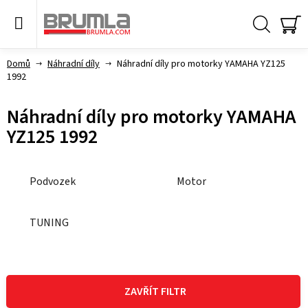
Přejít
na
obsah
Hledat
NÁ
KO
Domů
Náhradní díly
Náhradní díly pro motorky YAMAHA YZ125
1992
Náhradní díly pro motorky YAMAHA
YZ125 1992
Podvozek
Motor
TUNING
V
ý
ZAVŘÍT FILTR