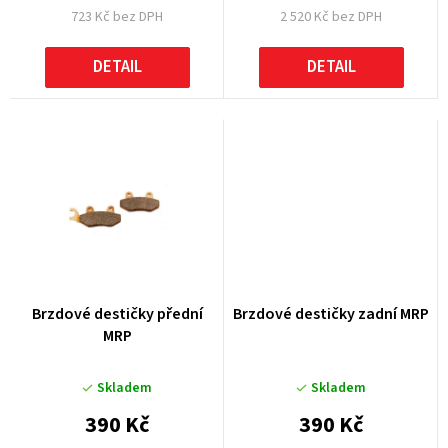
723 Kč bez DPH
2 520 Kč bez DPH
ů
DETAIL
DETAIL
Brzdové destičky přední
Brzdové destičky zadní MRP
MRP
Skladem
Skladem
390 Kč
390 Kč