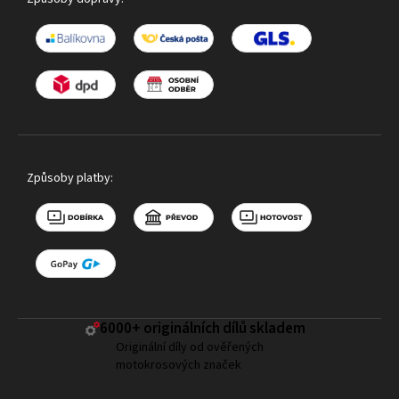
Způsoby platby:
6000+ ​originálních dílů skladem
Originální díly od ověřených
motokrosových značek