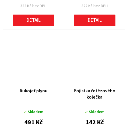
322 Kč bez DPH
322 Kč bez DPH
DETAIL
DETAIL
Rukojeť plynu
Pojistka řetězového
kolečka
Skladem
Skladem
491 Kč
142 Kč