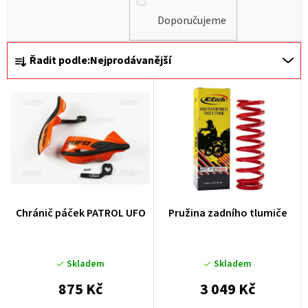
Doporučujeme
Ř
Řadit podle:
Nejprodávanější
a
z
e
n
í
p
r
Chránič páček PATROL UFO
Pružina zadního tlumiče
o
d
u
Skladem
Skladem
k
875 Kč
3 049 Kč
t