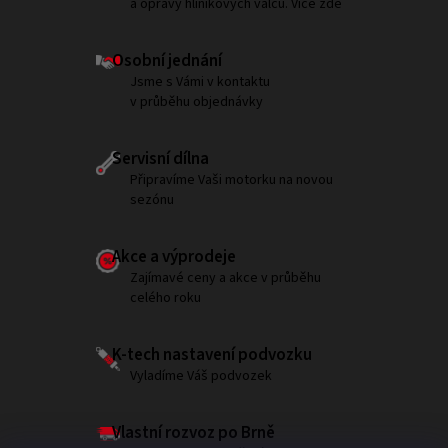
a opravy hliníkových válců. Více zde
Osobní jednání
Jsme s Vámi v kontaktu
v průběhu objednávky
Servisní dílna
Připravíme Vaši motorku na novou
sezónu
Akce a výprodeje
Zajímavé ceny a akce v průběhu
celého roku
K-tech nastavení podvozku
Vyladíme Váš podvozek
Vlastní rozvoz po Brně