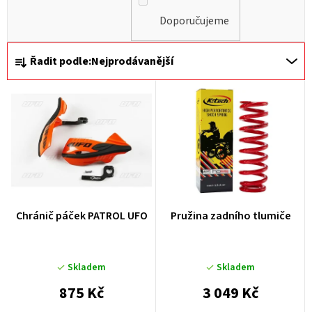
Doporučujeme
Ř
Řadit podle:
Nejprodávanější
a
z
e
n
í
p
r
Chránič páček PATROL UFO
Pružina zadního tlumiče
o
d
u
Skladem
Skladem
k
875 Kč
3 049 Kč
t