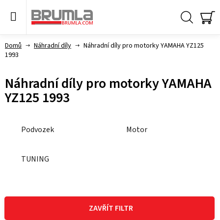
Přejít
na
obsah
Hledat
NÁ
KO
Domů
Náhradní díly
Náhradní díly pro motorky YAMAHA YZ125
1993
Náhradní díly pro motorky YAMAHA
YZ125 1993
Podvozek
Motor
TUNING
V
ý
ZAVŘÍT FILTR