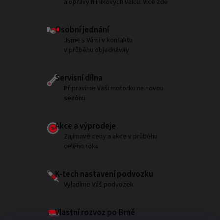
a opravy hliníkových válců. Více zde
Osobní jednání
Jsme s Vámi v kontaktu
v průběhu objednávky
Servisní dílna
Připravíme Vaši motorku na novou
sezónu
Akce a výprodeje
Zajímavé ceny a akce v průběhu
celého roku
K-tech nastavení podvozku
Vyladíme Váš podvozek
Vlastní rozvoz po Brně