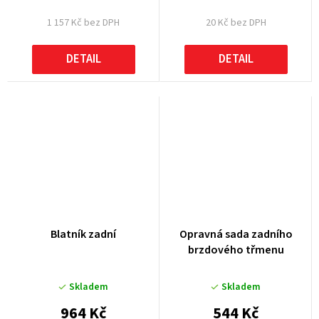
1 157 Kč bez DPH
20 Kč bez DPH
DETAIL
DETAIL
Blatník zadní
Opravná sada zadního
brzdového třmenu
Skladem
Skladem
964 Kč
544 Kč