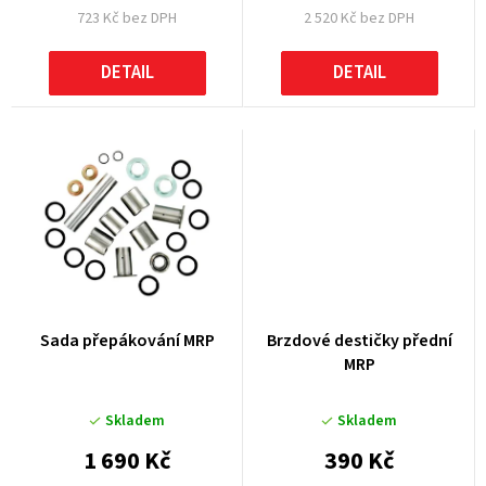
723 Kč bez DPH
2 520 Kč bez DPH
ů
DETAIL
DETAIL
Sada přepákování MRP
Brzdové destičky přední
MRP
Skladem
Skladem
1 690 Kč
390 Kč