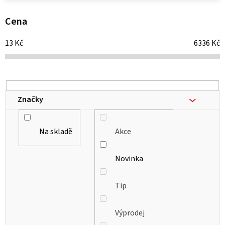
p
i
Cena
s
13
Kč
6336
Kč
p
r
o
d
Značky
u
k
Na skladě
Akce
t
ů
Novinka
Tip
Výprodej