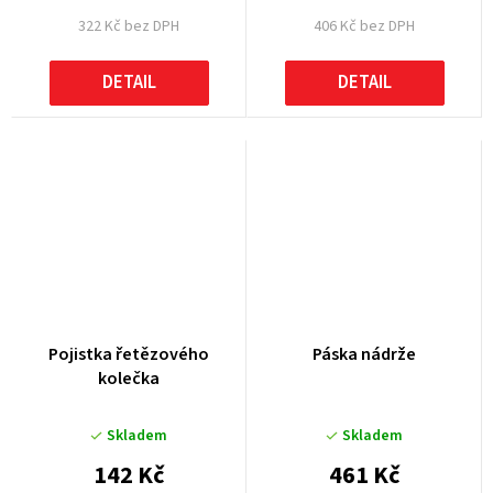
322 Kč bez DPH
406 Kč bez DPH
DETAIL
DETAIL
Pojistka řetězového
Páska nádrže
kolečka
Skladem
Skladem
142 Kč
461 Kč