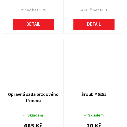
797 Kč bez DPH
450 Kč bez DPH
DETAIL
DETAIL
Opravná sada brzdového
Šroub M6x55
třmenu
Skladem
Skladem
685 Kč
20 Kč