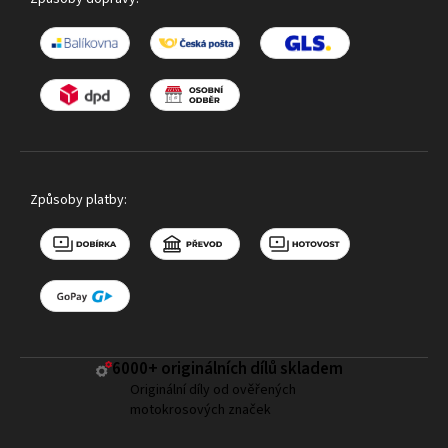
Způsoby platby:
6000+ ​originálních dílů skladem
Originální díly od ověřených
motokrosových značek