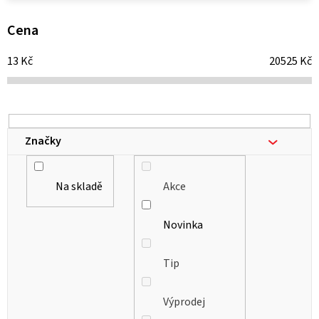
p
i
Cena
s
13
Kč
20525
Kč
p
r
o
d
Značky
u
k
Na skladě
Akce
t
ů
Novinka
Tip
Výprodej