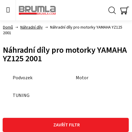
Přejít
na
obsah
Hledat
NÁ
KO
Domů
Náhradní díly
Náhradní díly pro motorky YAMAHA YZ125
2001
Náhradní díly pro motorky YAMAHA
YZ125 2001
Podvozek
Motor
TUNING
V
ý
ZAVŘÍT FILTR