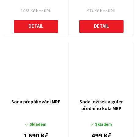
2 065 Kč bez DPH
974 Kč bez DPH
DETAIL
DETAIL
Sada přepákování MRP
Sada ložisek a gufer
předního kola MRP
Skladem
Skladem
1 690 Kč
499 Kč