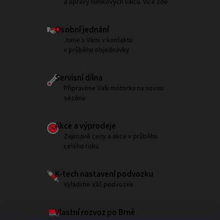
a opravy hliníkových válců. Více zde
Osobní jednání
Jsme s Vámi v kontaktu
v průběhu objednávky
Servisní dílna
Připravíme Vaši motorku na novou
sezónu
Akce a výprodeje
Zajímavé ceny a akce v průběhu
celého roku
K-tech nastavení podvozku
Vyladíme Váš podvozek
Vlastní rozvoz po Brně