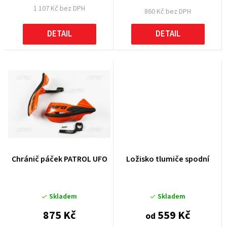
1 107 Kč bez DPH
ů
860 Kč bez DPH
DETAIL
DETAIL
Chránič páček PATROL UFO
Ložisko tlumiče spodní
Skladem
Skladem
875 Kč
559 Kč
od