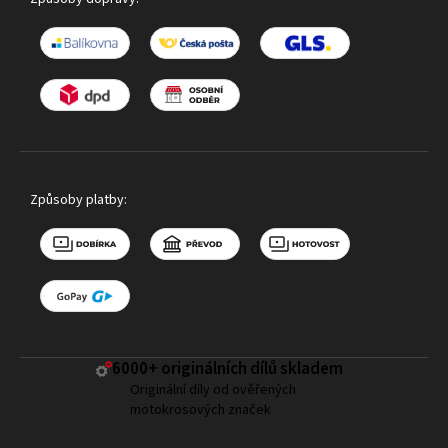
Způsoby platby:
6000+ ​originálních dílů skladem
Originální díly od ověřených
motokrosových značek