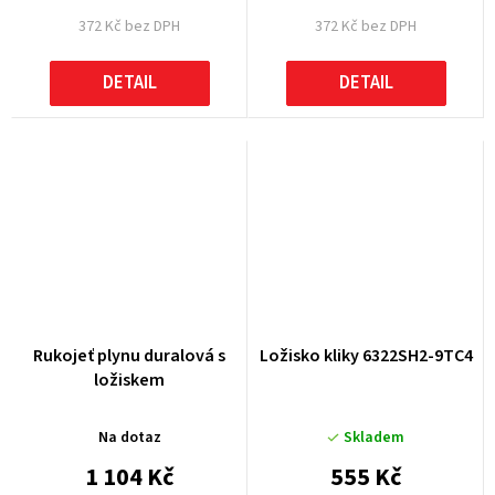
372 Kč bez DPH
372 Kč bez DPH
DETAIL
DETAIL
Rukojeť plynu duralová s
Ložisko kliky 6322SH2-9TC4
ložiskem
Na dotaz
Skladem
1 104 Kč
555 Kč