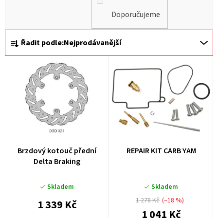
Doporučujeme
Ř
Řadit podle:
Nejprodávanější
a
z
e
n
í
p
r
Brzdový kotouč přední
REPAIR KIT CARB YAM
o
Delta Braking
d
u
Skladem
Skladem
k
1 278 Kč
(–18 %)
1 339 Kč
1 041 Kč
t