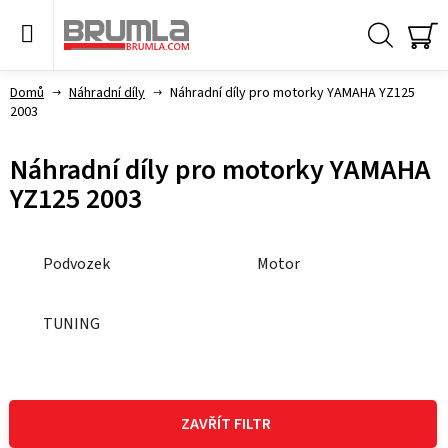
Přejít
na
obsah
Hledat
NÁ
KO
Domů
Náhradní díly
Náhradní díly pro motorky YAMAHA YZ125
2003
Náhradní díly pro motorky YAMAHA
YZ125 2003
Podvozek
Motor
TUNING
V
ý
ZAVŘÍT FILTR