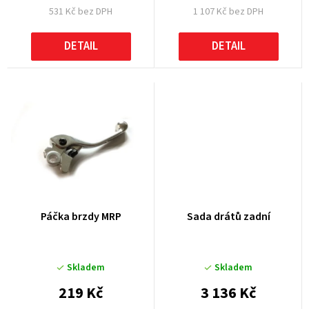
531 Kč bez DPH
1 107 Kč bez DPH
ů
DETAIL
DETAIL
Páčka brzdy MRP
Sada drátů zadní
Skladem
Skladem
219 Kč
3 136 Kč