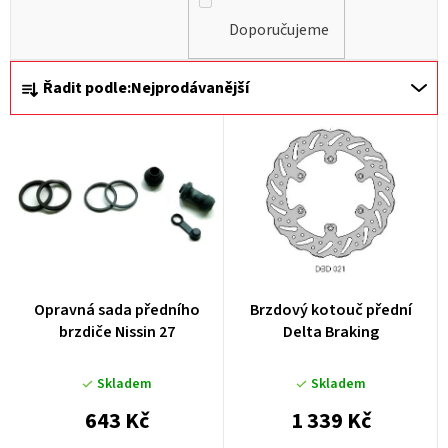
Doporučujeme
Ř
Řadit podle:
Nejprodávanější
a
z
e
n
í
p
r
Opravná sada předního
Brzdový kotouč přední
o
brzdiče Nissin 27
Delta Braking
d
u
Skladem
Skladem
k
643 Kč
1 339 Kč
t