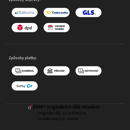
Způsoby platby:
6000+ ​originálních dílů skladem
Originální díly od ověřených
motokrosových značek