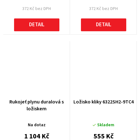
372 Kč bez DPH
372 Kč bez DPH
DETAIL
DETAIL
Rukojeť plynu duralová s
Ložisko kliky 6322SH2-9TC4
ložiskem
Na dotaz
Skladem
1 104 Kč
555 Kč