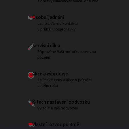
a opravy hliníkových válců. Více zde
Osobní jednání
Jsme s Vámi v kontaktu
v průběhu objednávky
Servisní dílna
Připravíme Vaši motorku na novou
sezónu
Akce a výprodeje
Zajímavé ceny a akce v průběhu
celého roku
K-tech nastavení podvozku
Vyladíme Váš podvozek
Vlastní rozvoz po Brně