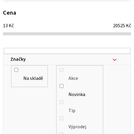
p
i
Cena
s
13
Kč
20525
Kč
p
r
o
d
Značky
u
k
Na skladě
Akce
t
ů
Novinka
Tip
Výprodej