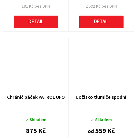
181 Kč bez DPH
2 592 Kč bez DPH
DETAIL
DETAIL
Chránič páček PATROL UFO
Ložisko tlumiče spodní
Skladem
Skladem
875 Kč
559 Kč
od