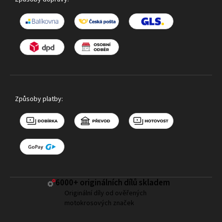
Způsoby platby:
6000+ ​originálních dílů skladem
Originální díly od ověřených
motokrosových značek