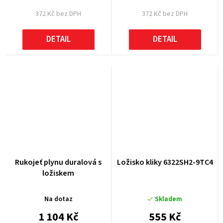
372 Kč bez DPH
372 Kč bez DPH
DETAIL
DETAIL
Rukojeť plynu duralová s
Ložisko kliky 6322SH2-9TC4
ložiskem
Na dotaz
Skladem
1 104 Kč
555 Kč