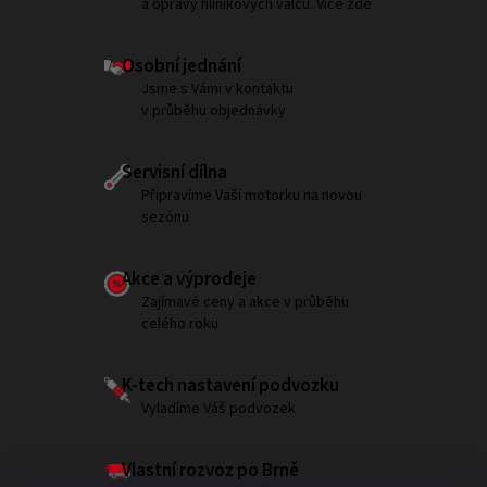
a opravy hliníkových válců. Více zde
Osobní jednání
Jsme s Vámi v kontaktu
v průběhu objednávky
Servisní dílna
Připravíme Vaši motorku na novou
sezónu
Akce a výprodeje
Zajímavé ceny a akce v průběhu
celého roku
K-tech nastavení podvozku
Vyladíme Váš podvozek
Vlastní rozvoz po Brně