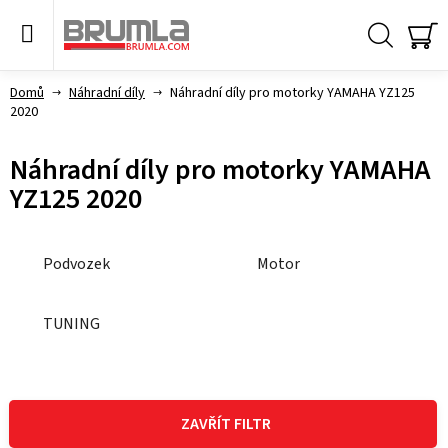
Přejít
na
obsah
Hledat
NÁ
KO
Domů
Náhradní díly
Náhradní díly pro motorky YAMAHA YZ125
2020
Náhradní díly pro motorky YAMAHA
YZ125 2020
Podvozek
Motor
TUNING
V
ý
ZAVŘÍT FILTR