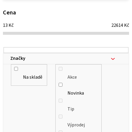
p
i
Cena
s
13
Kč
22614
Kč
p
r
o
d
Značky
u
k
Na skladě
Akce
t
ů
Novinka
Tip
Výprodej