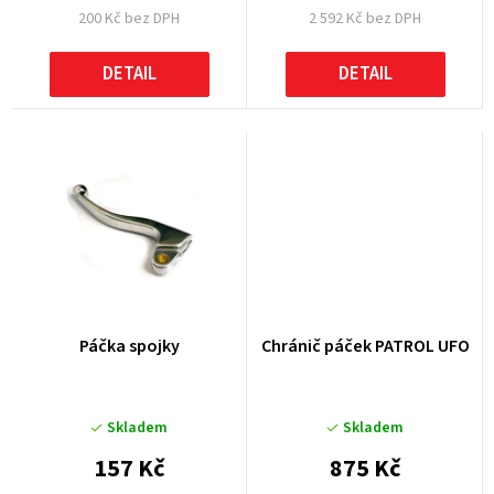
200 Kč bez DPH
2 592 Kč bez DPH
ů
DETAIL
DETAIL
Páčka spojky
Chránič páček PATROL UFO
Skladem
Skladem
157 Kč
875 Kč