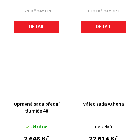
2 520 Kč bez DPH
1 107 Kč bez DPH
DETAIL
DETAIL
Opravná sada přední
Válec sada Athena
tlumiče 48
Skladem
Do 3 dnů
2 648 Kč
22 614 Kč