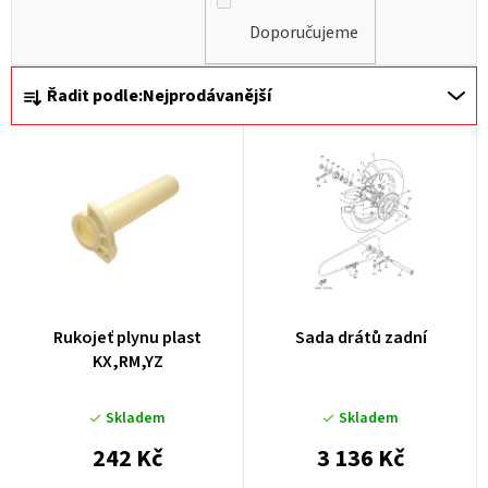
Doporučujeme
Ř
Řadit podle:
Nejprodávanější
a
z
e
n
í
p
r
Rukojeť plynu plast
Sada drátů zadní
o
KX,RM,YZ
d
u
Skladem
Skladem
k
242 Kč
3 136 Kč
t