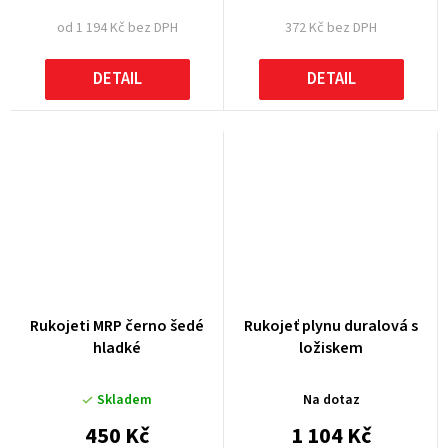
od 1 194 Kč bez DPH
372 Kč bez DPH
DETAIL
DETAIL
Rukojeti MRP černo šedé
Rukojeť plynu duralová s
hladké
ložiskem
Skladem
Na dotaz
450 Kč
1 104 Kč