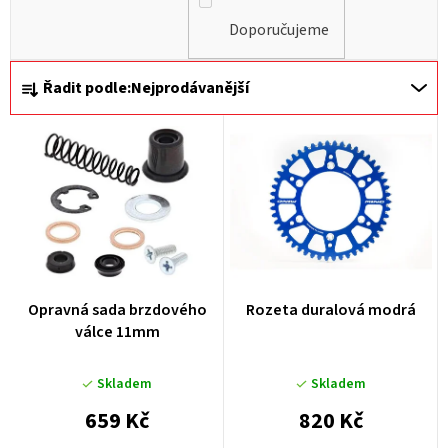
Doporučujeme
Ř
Řadit podle:
Nejprodávanější
a
z
e
n
í
p
r
Opravná sada brzdového
Rozeta duralová modrá
o
válce 11mm
d
u
Skladem
Skladem
k
659 Kč
820 Kč
t