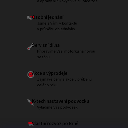
a opravy hliníkových válců. Více zde
Osobní jednání
Jsme s Vámi v kontaktu
v průběhu objednávky
Servisní dílna
Připravíme Vaši motorku na novou
sezónu
Akce a výprodeje
Zajímavé ceny a akce v průběhu
celého roku
K-tech nastavení podvozku
Vyladíme Váš podvozek
Vlastní rozvoz po Brně