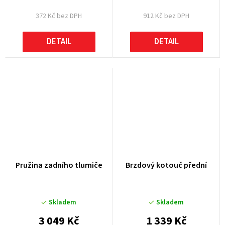
372 Kč bez DPH
912 Kč bez DPH
DETAIL
DETAIL
Pružina zadního tlumiče
Brzdový kotouč přední
Skladem
Skladem
3 049 Kč
1 339 Kč