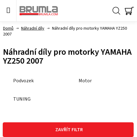
Přejít
na
obsah
Hledat
NÁ
KO
Domů
Náhradní díly
Náhradní díly pro motorky YAMAHA YZ250
2007
Náhradní díly pro motorky YAMAHA
YZ250 2007
Podvozek
Motor
TUNING
V
ý
ZAVŘÍT FILTR