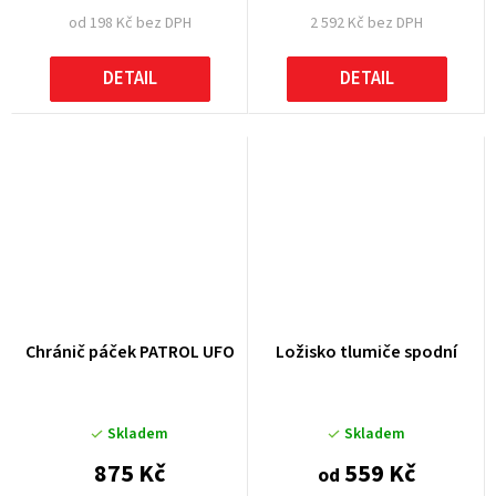
od 198 Kč bez DPH
2 592 Kč bez DPH
DETAIL
DETAIL
Chránič páček PATROL UFO
Ložisko tlumiče spodní
Skladem
Skladem
875 Kč
559 Kč
od