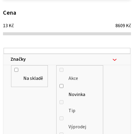
p
i
Cena
s
13
Kč
8609
Kč
p
r
o
d
Značky
u
k
Na skladě
Akce
t
ů
Novinka
Tip
Výprodej