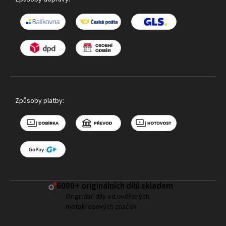
Způsoby platby:
6000+ ​originálních dílů skladem
Originální díly od ověřených
motokrosových značek