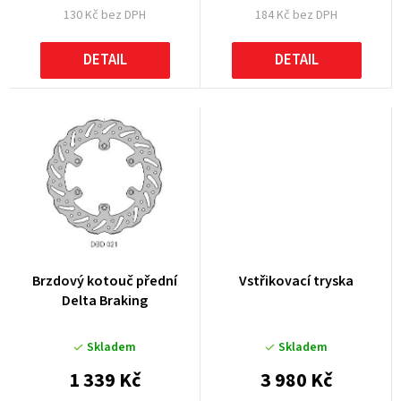
130 Kč bez DPH
184 Kč bez DPH
ů
DETAIL
DETAIL
Brzdový kotouč přední
Vstřikovací tryska
Delta Braking
Skladem
Skladem
1 339 Kč
3 980 Kč