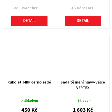
od 1 194 Kč bez DPH
372 Kč bez DPH
DETAIL
DETAIL
Rukojeti MRP černo šedé
Sada těsnění hlavy-válce
VERTEX
Skladem
Skladem
450 Kč
1 603 Kč