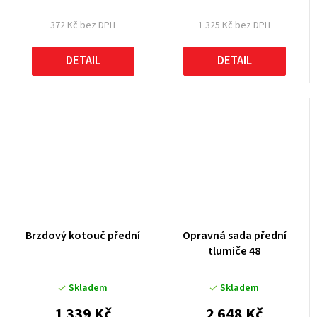
372 Kč bez DPH
1 325 Kč bez DPH
DETAIL
DETAIL
Brzdový kotouč přední
Opravná sada přední
tlumiče 48
Skladem
Skladem
1 339 Kč
2 648 Kč