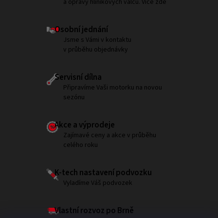
a opravy hliníkových válců. Více zde
Osobní jednání
Jsme s Vámi v kontaktu
v průběhu objednávky
Servisní dílna
Připravíme Vaši motorku na novou
sezónu
Akce a výprodeje
Zajímavé ceny a akce v průběhu
celého roku
K-tech nastavení podvozku
Vyladíme Váš podvozek
Vlastní rozvoz po Brně