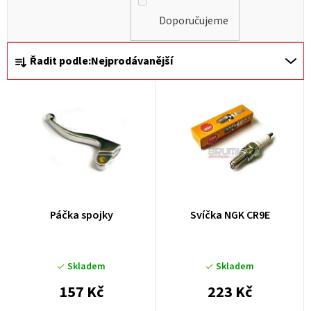
Doporučujeme
Ř
Řadit podle:
Nejprodávanější
a
z
e
n
í
p
r
Páčka spojky
Svíčka NGK CR9E
o
d
u
Skladem
Skladem
k
157 Kč
223 Kč
t