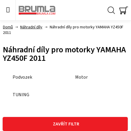
Přejít
na
obsah
Hledat
NÁ
KO
Domů
Náhradní díly
Náhradní díly pro motorky YAMAHA YZ450F
2011
Náhradní díly pro motorky YAMAHA
YZ450F 2011
Podvozek
Motor
TUNING
V
ý
ZAVŘÍT FILTR