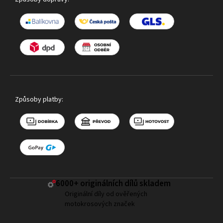
Způsoby platby:
6000+ ​originálních dílů skladem
Originální díly od ověřených
motokrosových značek