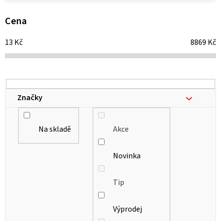
p
i
Cena
s
13
Kč
8869
Kč
p
r
o
d
Značky
u
k
Na skladě
Akce
t
ů
Novinka
Tip
Výprodej