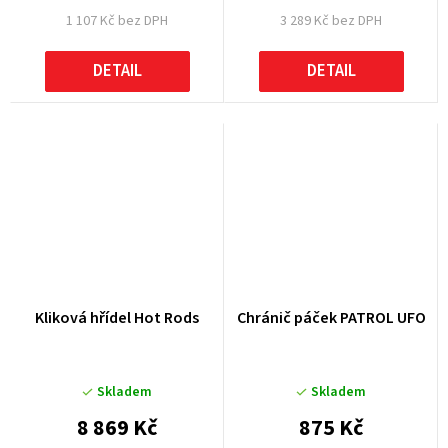
1 107 Kč bez DPH
3 289 Kč bez DPH
DETAIL
DETAIL
Kliková hřídel Hot Rods
Chránič páček PATROL UFO
Skladem
Skladem
8 869 Kč
875 Kč