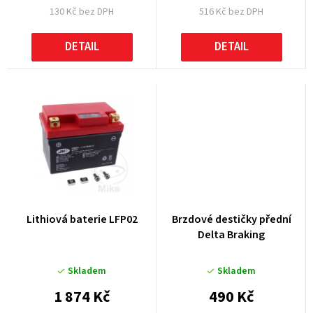
130 Kč bez DPH
516 Kč bez DPH
ů
DETAIL
DETAIL
Lithiová baterie LFP02
Brzdové destičky přední
Delta Braking
Skladem
Skladem
1 874 Kč
490 Kč