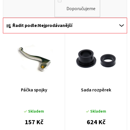
Doporučujeme
Ř
Řadit podle:
Nejprodávanější
a
z
e
n
í
p
r
Páčka spojky
Sada rozpěrek
o
d
u
Skladem
Skladem
k
157 Kč
624 Kč
t