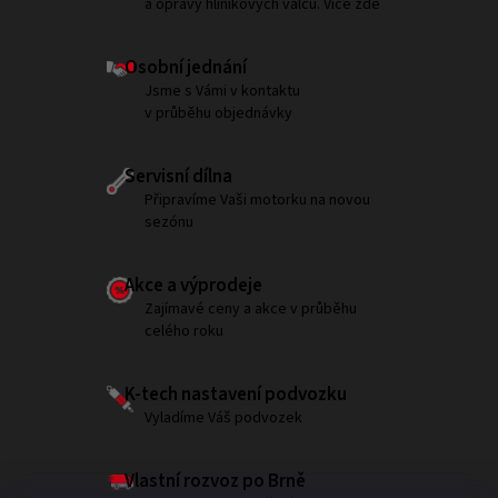
a opravy hliníkových válců. Více zde
Osobní jednání
Jsme s Vámi v kontaktu
v průběhu objednávky
Servisní dílna
Připravíme Vaši motorku na novou
sezónu
Akce a výprodeje
Zajímavé ceny a akce v průběhu
celého roku
K-tech nastavení podvozku
Vyladíme Váš podvozek
Vlastní rozvoz po Brně