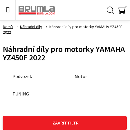
Přejít
na
obsah
Hledat
NÁ
KO
Domů
Náhradní díly
Náhradní díly pro motorky YAMAHA YZ450F
2022
Náhradní díly pro motorky YAMAHA
YZ450F 2022
Podvozek
Motor
TUNING
V
ý
ZAVŘÍT FILTR