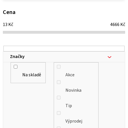
p
i
Cena
s
13
Kč
4666
Kč
p
r
o
d
Značky
u
k
Na skladě
Akce
t
ů
Novinka
Tip
Výprodej