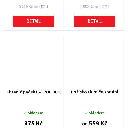
3 289 Kč bez DPH
1 552 Kč bez DPH
DETAIL
DETAIL
Chránič páček PATROL UFO
Ložisko tlumiče spodní
Skladem
Skladem
875 Kč
559 Kč
od