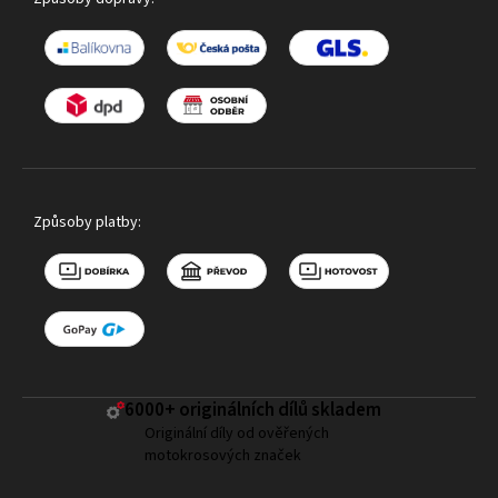
Způsoby platby:
6000+ ​originálních dílů skladem
Originální díly od ověřených
motokrosových značek