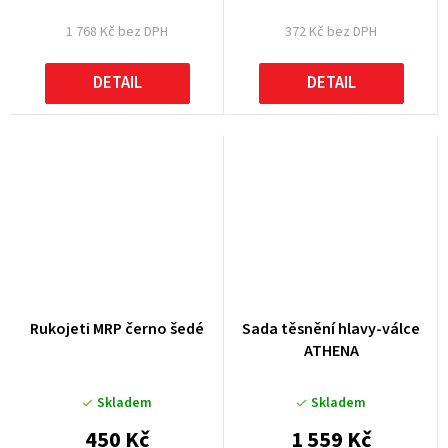
1 768 Kč bez DPH
372 Kč bez DPH
DETAIL
DETAIL
Rukojeti MRP černo šedé
Sada těsnění hlavy-válce
ATHENA
Skladem
Skladem
450 Kč
1 559 Kč