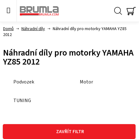
Přejít
na
obsah
Hledat
NÁ
KO
Domů
Náhradní díly
Náhradní díly pro motorky YAMAHA YZ85
2012
Náhradní díly pro motorky YAMAHA
YZ85 2012
Podvozek
Motor
TUNING
V
ý
ZAVŘÍT FILTR