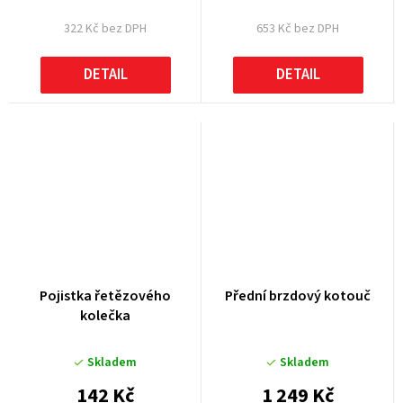
322 Kč bez DPH
653 Kč bez DPH
DETAIL
DETAIL
Pojistka řetězového
Přední brzdový kotouč
kolečka
Skladem
Skladem
142 Kč
1 249 Kč