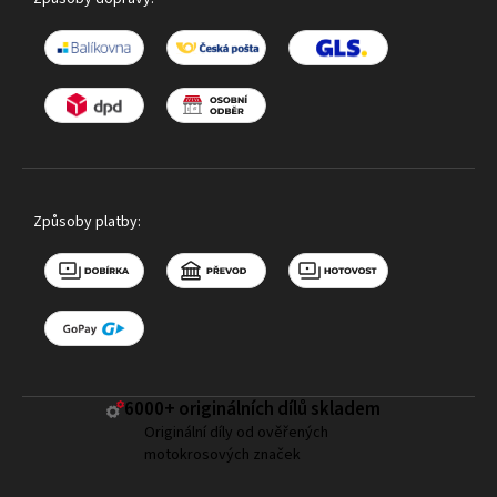
Způsoby platby:
6000+ ​originálních dílů skladem
Originální díly od ověřených
motokrosových značek