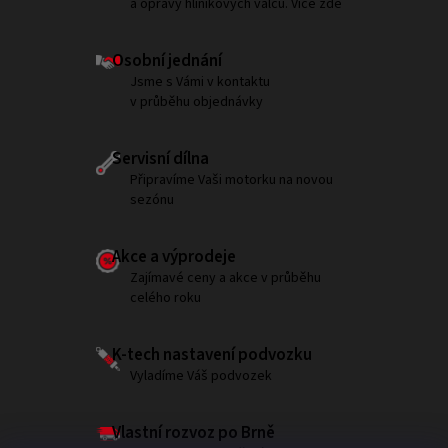
a opravy hliníkových válců. Více zde
Osobní jednání
Jsme s Vámi v kontaktu
v průběhu objednávky
Servisní dílna
Připravíme Vaši motorku na novou
sezónu
Akce a výprodeje
Zajímavé ceny a akce v průběhu
celého roku
K-tech nastavení podvozku
Vyladíme Váš podvozek
Vlastní rozvoz po Brně