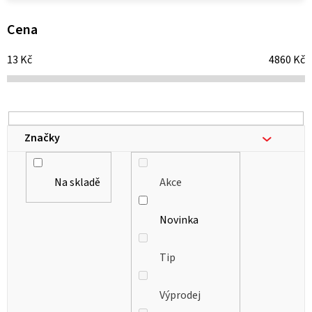
p
i
Cena
s
13
Kč
4860
Kč
p
r
o
d
Značky
u
k
Na skladě
Akce
t
ů
Novinka
Tip
Výprodej