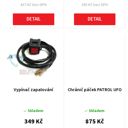
437 Kč bez DPH
293 Kč bez DPH
ů
DETAIL
DETAIL
Vypínač zapalování
Chránič páček PATROL UFO
Skladem
Skladem
349 Kč
875 Kč