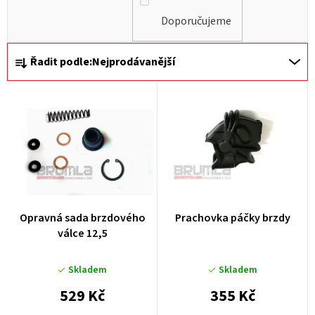
Doporučujeme
Ř
Řadit podle:
Nejprodávanější
a
z
e
n
í
p
r
Opravná sada brzdového
Prachovka páčky brzdy
o
válce 12,5
d
u
Skladem
Skladem
k
529 Kč
355 Kč
t