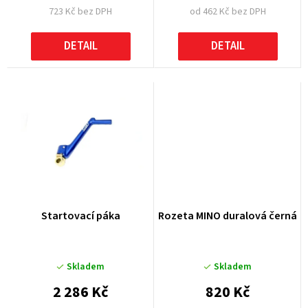
723 Kč bez DPH
od 462 Kč bez DPH
ů
DETAIL
DETAIL
Startovací páka
Rozeta MINO duralová černá
Skladem
Skladem
2 286 Kč
820 Kč