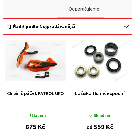
Doporučujeme
Ř
Řadit podle:
Nejprodávanější
a
z
e
n
í
p
r
Chránič páček PATROL UFO
Ložisko tlumiče spodní
o
d
u
Skladem
Skladem
k
875 Kč
559 Kč
od
t