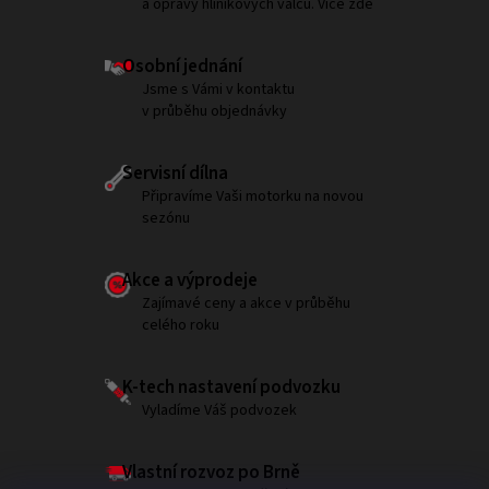
a opravy hliníkových válců. Více zde
Osobní jednání
Jsme s Vámi v kontaktu
v průběhu objednávky
Servisní dílna
Připravíme Vaši motorku na novou
sezónu
Akce a výprodeje
Zajímavé ceny a akce v průběhu
celého roku
K-tech nastavení podvozku
Vyladíme Váš podvozek
Vlastní rozvoz po Brně