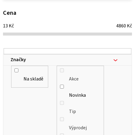
p
i
Cena
s
13
Kč
4860
Kč
p
r
o
d
Značky
u
k
Na skladě
Akce
t
ů
Novinka
Tip
Výprodej