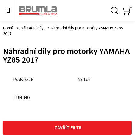
Přejít
na
obsah
Hledat
NÁ
KO
Domů
Náhradní díly
Náhradní díly pro motorky YAMAHA YZ85
2017
Náhradní díly pro motorky YAMAHA
YZ85 2017
Podvozek
Motor
TUNING
V
ý
ZAVŘÍT FILTR