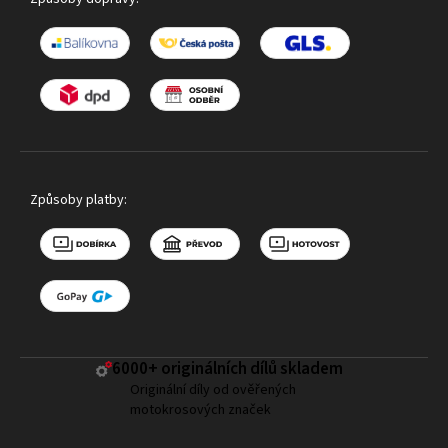
Způsoby platby:
6000+ ​originálních dílů skladem
Originální díly od ověřených
motokrosových značek