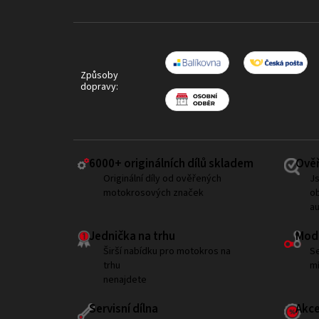
Způsoby
dopravy:
6000+ ​originálních dílů skladem
Ověř
Originální díly od ověřených
Js
motokrosových značek
ob
a
Jednička na trhu
Modi
Širší nabídku pro motokros na
Se
trhu
mí
nenajdete
Servisní dílna
Akce