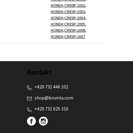
HONDA;CR80R;2002
,
HONDA;CR85R;2003
,
HONDA;CR85R;2004
,
HONDA;CR85R;2005
,
HONDA;CR85R;2006
,
HONDA;CR85R;2007
Kontakt
+420 731 446 102
shop
@
brumla.com
+420 731 625 310