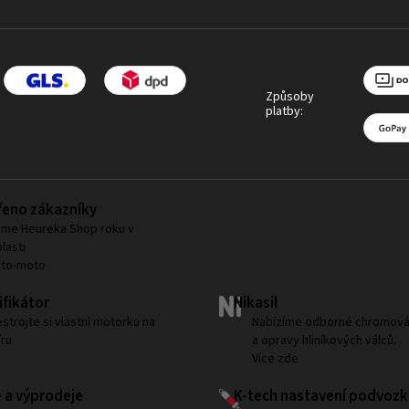
Způsoby
platby:
eno zákazníky
me Heureka Shop roku v
lasti
uto-moto
fikátor
Nikasil
strojte si vlastní motorku na
Nabízíme odborné chromová
ru
a opravy hliníkových válců.
Více zde
 a výprodeje
K-tech nastavení podvozk