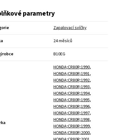
lňkové parametry
gorie
Zapalovací svíčky
ka
24 měsíců
výrobce
B10EG
HONDA;CR80R;1990
,
HONDA;CR80R;1991
,
HONDA;CR80R;1992
,
HONDA;CR80R;1993
,
HONDA;CR80R;1994
,
HONDA;CR80R;1995
,
HONDA;CR80R;1996
,
HONDA;CR80R;1997
,
HONDA;CR80R;1998
,
rka
HONDA;CR80R;1999
,
HONDA;CR80R;2000
,
HONDA;CR80R;2001
,