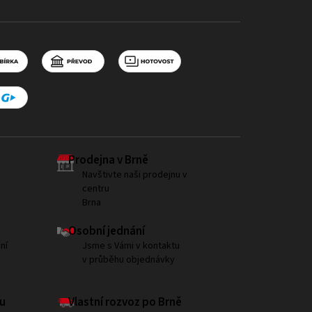
Prodejna v Brně
Navštivte naši prodejnu v
centru
Brna
Osobní jednání
ní
Jsme s Vámi v kontaktu
v průběhu objednávky
u
Vlastní rozvoz po Brně