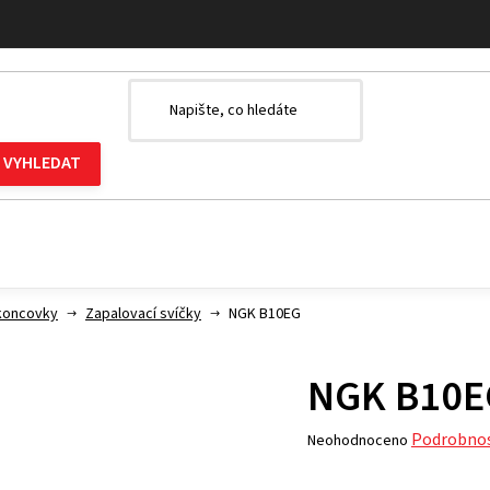
 koncovky
Zapalovací svíčky
NGK B10EG
NGK B10E
Průměrné
Podrobnos
Neohodnoceno
hodnocení
produktu