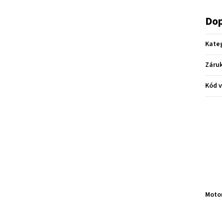
Dop
Kate
Záru
Kód 
Moto