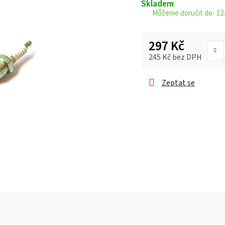
Skladem
je
12.
0,0
z 5
297 Kč
hvězdiček.
245 Kč bez DPH
Měrná cena:
Zeptat se