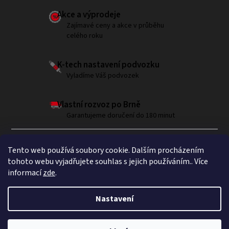
Akce a výprodeje
Zajímavé ceny a akce v průběhu
celého roku
K-tech nastavení podvozku
Vyladíme Váš podvozek
Vlastní rozvoz po Brně
Garantujeme doručení do 180 minut
Tento web používá soubory cookie. Dalším procházením
tohoto webu vyjadřujete souhlas s jejich používáním.. Více
informací
zde
.
Sledujte nás na Instagramu
Nastavení
Copyright 2026
Brumla.com
. Všechna práva vyhrazena.