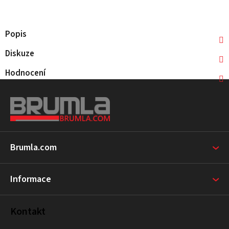
Popis
Diskuze
Hodnocení
Z
á
p
a
t
Brumla.com
í
Informace
Kontakt