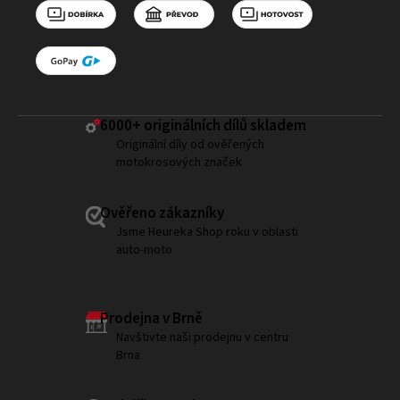
6000+ ​originálních dílů skladem
Originální díly od ověřených
motokrosových značek
Ověřeno zákazníky
Jsme Heureka Shop roku v oblasti
auto-moto
Prodejna v Brně
Navštivte naši prodejnu v centru
Brna