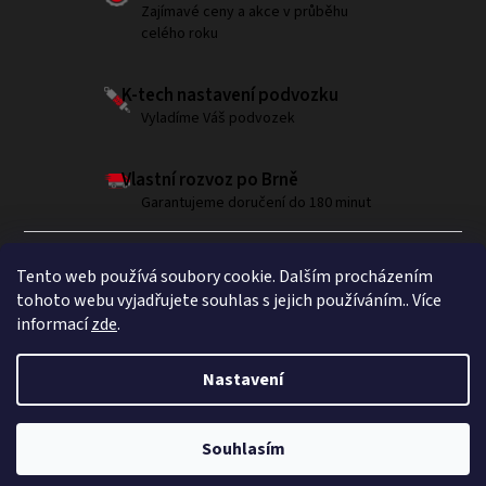
Zajímavé ceny a akce v průběhu
celého roku
K-tech nastavení podvozku
Vyladíme Váš podvozek
Vlastní rozvoz po Brně
Garantujeme doručení do 180 minut
Tento web používá soubory cookie. Dalším procházením
tohoto webu vyjadřujete souhlas s jejich používáním.. Více
informací
zde
.
Sledujte nás na Instagramu
Nastavení
Copyright 2026
Brumla.com
. Všechna práva vyhrazena.
Souhlasím
Vytvořil Shoptet Premium