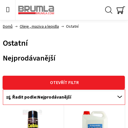
Přejít
na
obsah
Hledat
NÁ
KO
Domů
Oleje , maziva a lepidla
Ostatní
Ostatní
Nejprodávanější
V
ý
OTEVŘÍT FILTR
p
Ř
Řadit podle:
Nejprodávanější
i
a
s
z
p
e
r