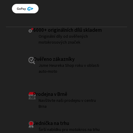
6000+ ​originálních dílů skladem
Originální díly od ověřených
motokrosových značek
Ověřeno zákazníky
Jsme Heureka Shop roku v oblasti
auto-moto
Prodejna v Brně
Navštivte naši prodejnu v centru
Brna
Jednička na trhu
Širší nabídku pro motokros na trhu