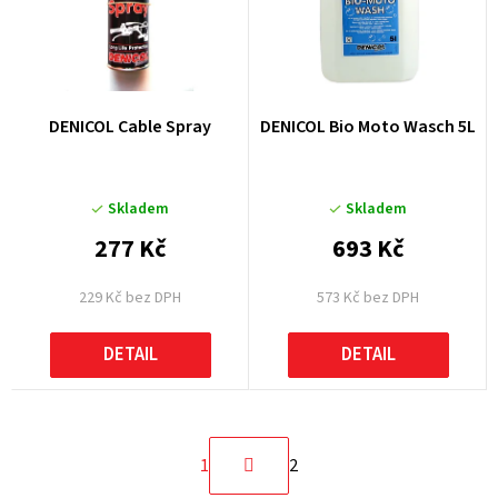
n
o
í
d
p
u
r
k
DENICOL Cable Spray
DENICOL Bio Moto Wasch 5L
o
t
d
ů
u
Skladem
Skladem
k
277 Kč
693 Kč
t
229 Kč bez DPH
573 Kč bez DPH
ů
DETAIL
DETAIL
S
1
2
t