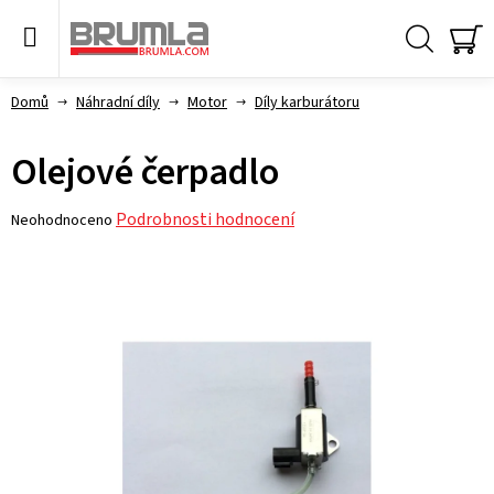
Přejít
na
obsah
Hledat
NÁ
KO
Domů
Náhradní díly
Motor
Díly karburátoru
Olejové čerpadlo
Průměrné
Podrobnosti hodnocení
Neohodnoceno
hodnocení
produktu
je
0,0
z 5
hvězdiček.