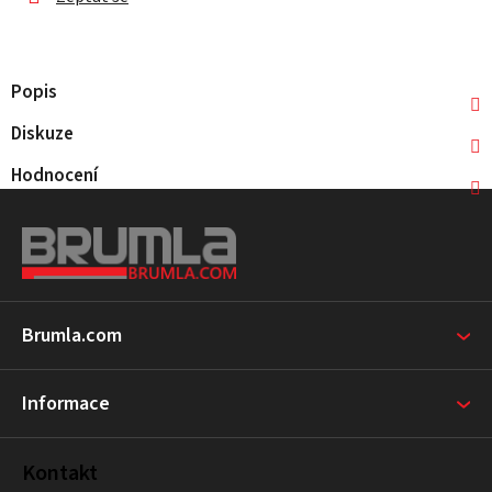
Popis
Diskuze
Hodnocení
Z
á
p
a
t
Brumla.com
í
Informace
Kontakt