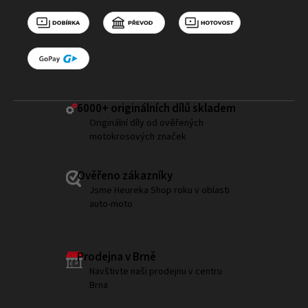
6000+ ​originálních dílů skladem
Originální díly od ověřených
motokrosových značek
Ověřeno zákazníky
Jsme Heureka Shop roku v oblasti
auto-moto
Prodejna v Brně
Navštivte naši prodejnu v centru
Brna