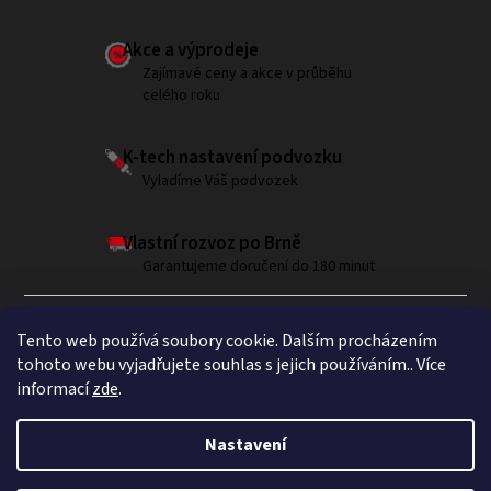
Akce a výprodeje
Zajímavé ceny a akce v průběhu
celého roku
K-tech nastavení podvozku
Vyladíme Váš podvozek
Vlastní rozvoz po Brně
Garantujeme doručení do 180 minut
Tento web používá soubory cookie. Dalším procházením
tohoto webu vyjadřujete souhlas s jejich používáním.. Více
informací
zde
.
Sledujte nás na Instagramu
Nastavení
Copyright 2026
Brumla.com
. Všechna práva vyhrazena.