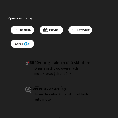
Způsoby platby:
6000+ ​originálních dílů skladem
Originální díly od ověřených
motokrosových značek
Ověřeno zákazníky
Jsme Heureka Shop roku v oblasti
auto-moto