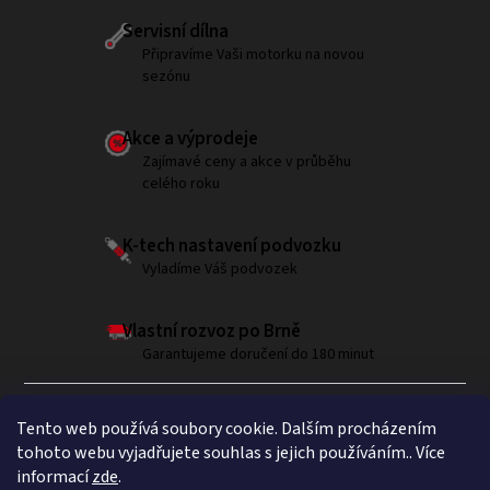
Servisní dílna
Připravíme Vaši motorku na novou
sezónu
Akce a výprodeje
Zajímavé ceny a akce v průběhu
celého roku
K-tech nastavení podvozku
Vyladíme Váš podvozek
Vlastní rozvoz po Brně
Garantujeme doručení do 180 minut
Tento web používá soubory cookie. Dalším procházením
tohoto webu vyjadřujete souhlas s jejich používáním.. Více
informací
zde
.
Sledujte nás na Instagramu