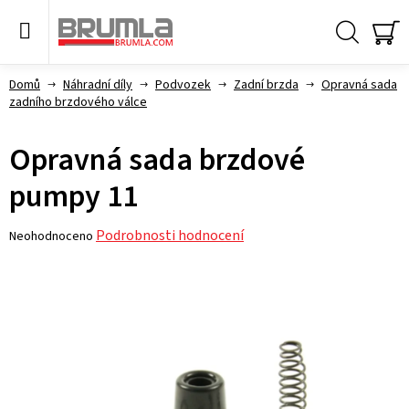
Přejít
na
obsah
Hledat
NÁ
KO
Domů
Náhradní díly
Podvozek
Zadní brzda
Opravná sada
zadního brzdového válce
Opravná sada brzdové
pumpy 11
Průměrné
Podrobnosti hodnocení
Neohodnoceno
hodnocení
produktu
je
0,0
z 5
hvězdiček.