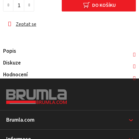
DO KOŠÍKU
Zeptat se
Popis
Diskuze
Hodnocení
Z
á
p
a
t
Brumla.com
í