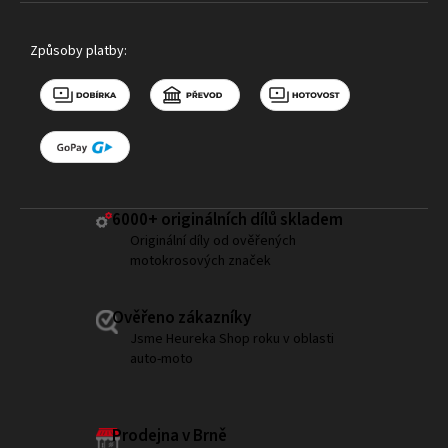
Způsoby platby:
6000+ ​originálních dílů skladem
Originální díly od ověřených
motokrosových značek
Ověřeno zákazníky
Jsme Heureka Shop roku v oblasti
auto-moto
Prodejna v Brně