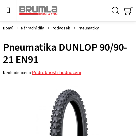
Přejít
na
obsah
Hledat
NÁ
KO
Domů
Náhradní díly
Podvozek
Pneumatiky
Pneumatika DUNLOP 90/90-
21 EN91
Průměrné
Podrobnosti hodnocení
Neohodnoceno
hodnocení
produktu
je
0,0
z 5
hvězdiček.