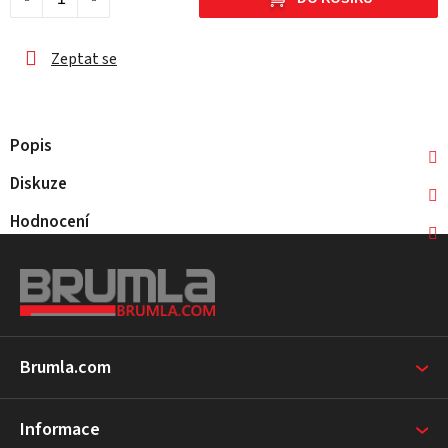
Zeptat se
Popis
Diskuze
Hodnocení
Z
á
p
a
t
Brumla.com
í
Informace