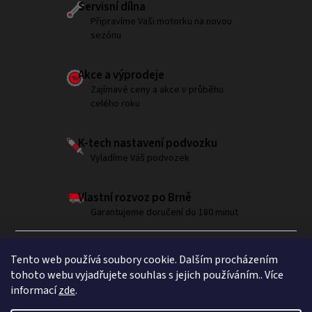
Servisní dílna
Připravíme Vaši motorku na novou
sezónu
Akce a výprodeje
Zajímavé ceny a akce v průběhu
celého roku
K-tech nastavení podvozku
Vyladíme Váš podvozek
Vlastní rozvoz po Brně
Garantujeme doručení do 180 minut
Tento web používá soubory cookie. Dalším procházením
tohoto webu vyjadřujete souhlas s jejich používáním.. Více
informací
zde
.
Sledujte nás na Instagramu