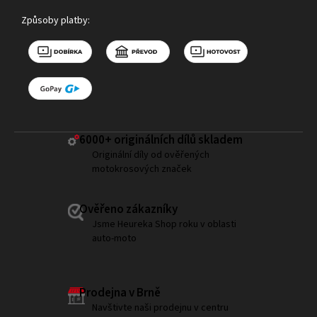
Způsoby platby:
6000+ ​originálních dílů skladem
Originální díly od ověřených
motokrosových značek
Ověřeno zákazníky
Jsme Heureka Shop roku v oblasti
auto-moto
Prodejna v Brně
Navštivte naši prodejnu v centru