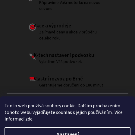
Připravíme Vaši motorku na novou
sezónu
Akce a výprodeje
Zajímavé ceny a akce v průběhu
celého roku
K-tech nastavení podvozku
Vyladíme Váš podvozek
Vlastní rozvoz po Brně
Garantujeme doručení do 180 minut
Tento web používá soubory cookie. Dalším procházením
tohoto webu vyjadřujete souhlas s jejich používáním.. Více
informací
zde
.
Sledujte nás na Instagramu
Nastavení