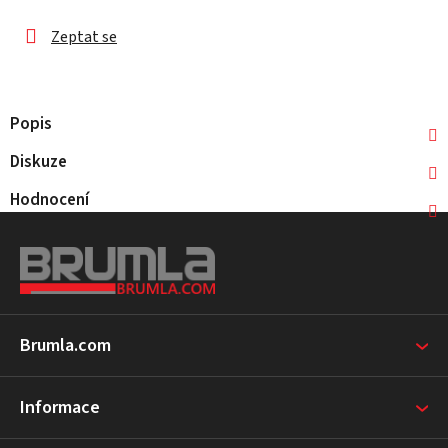
Zeptat se
Popis
Diskuze
Hodnocení
Z
á
p
a
t
Brumla.com
í
Informace