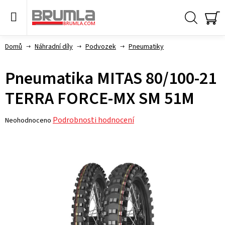
Přejít
na
obsah
Hledat
NÁ
KO
Domů
Náhradní díly
Podvozek
Pneumatiky
Pneumatika MITAS 80/100-21
TERRA FORCE-MX SM 51M
Průměrné
Podrobnosti hodnocení
Neohodnoceno
hodnocení
produktu
je
0,0
z 5
hvězdiček.