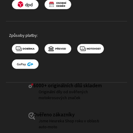
Způsoby platby:
6000+ ​originálních dílů skladem
Originální díly od ověřených
motokrosových značek
Ověřeno zákazníky
Jsme Heureka Shop roku v oblasti
auto-moto