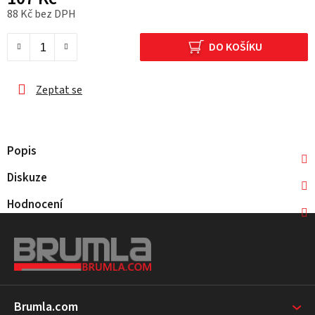
88 Kč bez DPH
Měrná cena:
DO KOŠÍKU
Zeptat se
Popis
Diskuze
Hodnocení
Z
á
p
a
t
Brumla.com