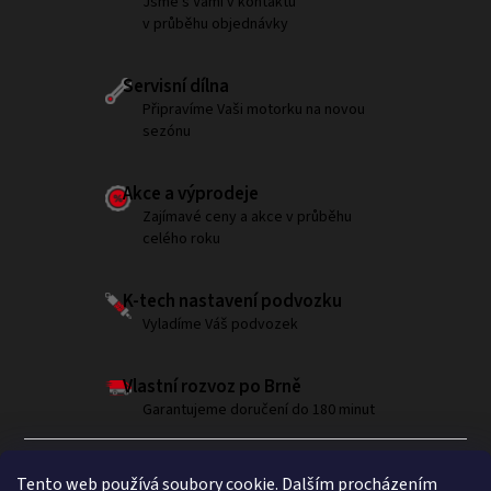
Jsme s Vámi v kontaktu
v průběhu objednávky
Servisní dílna
Připravíme Vaši motorku na novou
sezónu
Akce a výprodeje
Zajímavé ceny a akce v průběhu
celého roku
K-tech nastavení podvozku
Vyladíme Váš podvozek
Vlastní rozvoz po Brně
Garantujeme doručení do 180 minut
Tento web používá soubory cookie. Dalším procházením