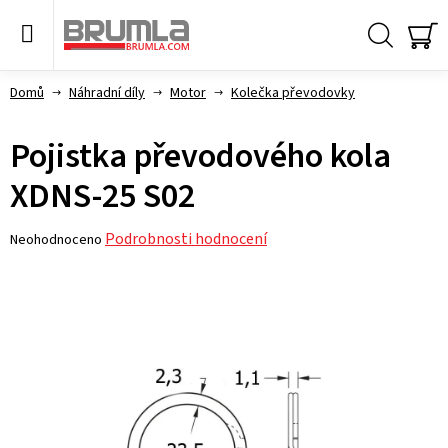
Přejít
na
obsah
Hledat
NÁ
KO
Domů
Náhradní díly
Motor
Kolečka převodovky
Pojistka převodového kola
XDNS-25 S02
Průměrné
Podrobnosti hodnocení
Neohodnoceno
hodnocení
produktu
je
0,0
z 5
hvězdiček.