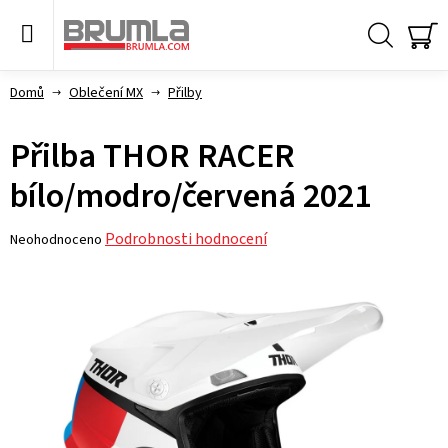
Přejít
na
obsah
Hledat
NÁ
KO
Domů
Oblečení MX
Přilby
Přilba THOR RACER
bílo/modro/červená 2021
Průměrné
Podrobnosti hodnocení
Neohodnoceno
hodnocení
produktu
je
0,0
z 5
hvězdiček.