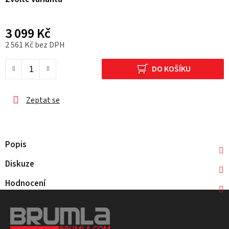
3 099 Kč
2 561 Kč bez DPH
Měrná cena:
DO KOŠÍKU
Zeptat se
Popis
Diskuze
Hodnocení
Z
á
p