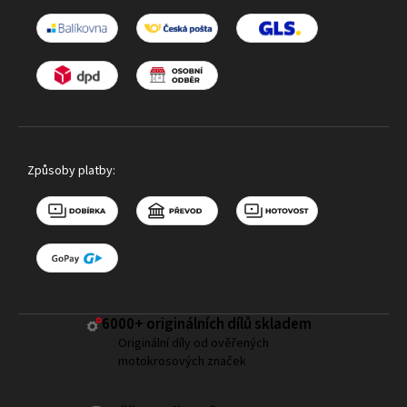
Způsoby platby:
6000+ ​originálních dílů skladem
Originální díly od ověřených
motokrosových značek