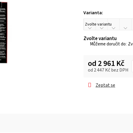
je
0,0
Varianta:
z 5
hvězdiček.
Zvolte variantu
Zvo
od
2 961 Kč
od
2 447 Kč
bez DPH
Měrná cena:
Zeptat se