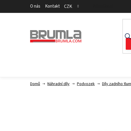
Přejít
O nás
Kontakt
CZK
Přihlášení
na
obsah
Domů
Náhradní díly
Podvozek
Díly zadního tlu