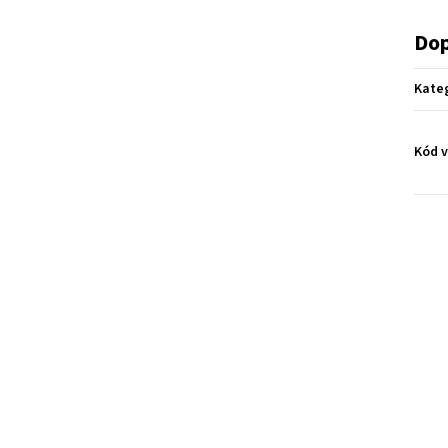
Dop
Kate
Kód 