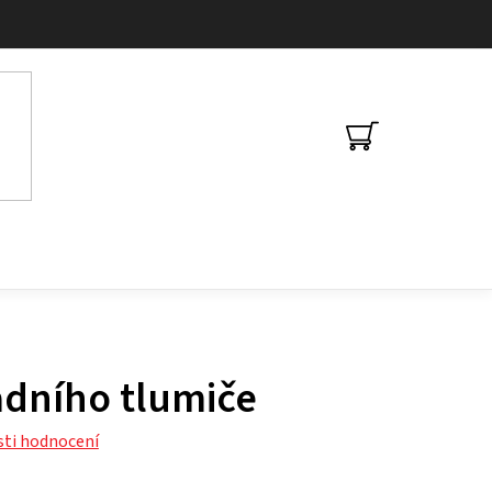
NÁKUPNÍ
KOŠÍK
adního tlumiče
ti hodnocení