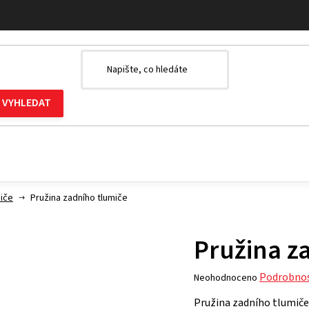
miče
Pružina zadního tlumiče
Pružina z
Průměrné
Podrobnos
Neohodnoceno
hodnocení
Pružina zadního tlumiče
produktu