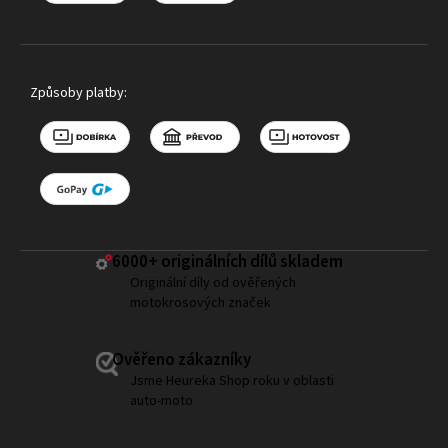
Způsoby platby:
6000+ ​originálních dílů skladem
Originální díly od ověřených
motokrosových značek
Ověřeno zákazníky
Jsme Heureka Shop roku v oblasti
auto-moto