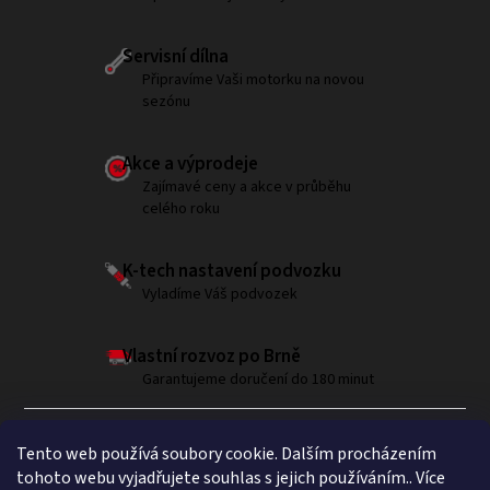
Servisní dílna
Připravíme Vaši motorku na novou
sezónu
Akce a výprodeje
Zajímavé ceny a akce v průběhu
celého roku
K-tech nastavení podvozku
Vyladíme Váš podvozek
Vlastní rozvoz po Brně
Garantujeme doručení do 180 minut
Tento web používá soubory cookie. Dalším procházením
tohoto webu vyjadřujete souhlas s jejich používáním.. Více