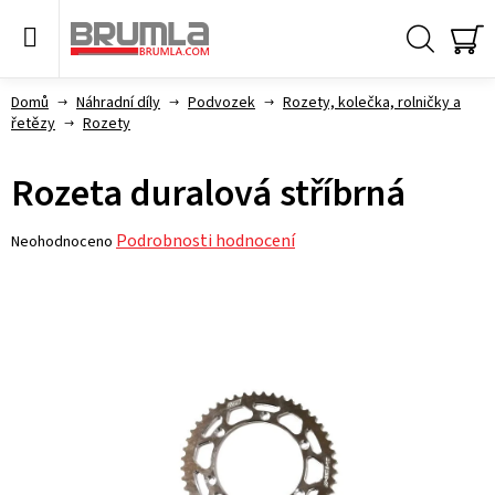
Přejít
na
obsah
Hledat
NÁ
KO
Domů
Náhradní díly
Podvozek
Rozety, kolečka, rolničky a
řetězy
Rozety
Rozeta duralová stříbrná
Průměrné
Podrobnosti hodnocení
Neohodnoceno
hodnocení
produktu
je
0,0
z 5
hvězdiček.