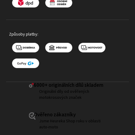
Způsoby platby:
6000+ ​originálních dílů skladem
Originální díly od ověřených
motokrosových značek
Ověřeno zákazníky
Jsme Heureka Shop roku v oblasti
auto-moto