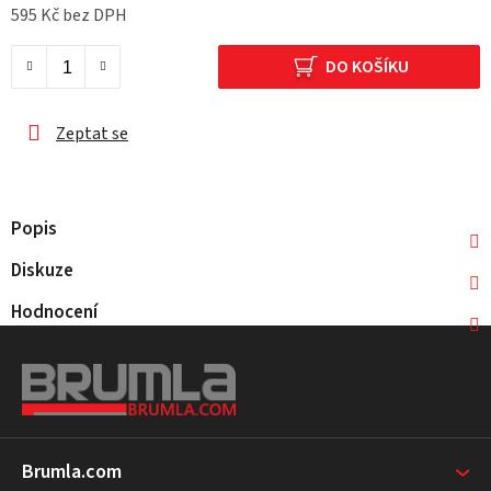
595 Kč bez DPH
Měrná cena:
DO KOŠÍKU
Zeptat se
Popis
Diskuze
Hodnocení
Z
á
p
a
t
Brumla.com