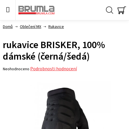
Přejít
na
obsah
Hledat
NÁ
KO
Domů
Oblečení MX
Rukavice
rukavice BRISKER, 100%
dámské (černá/šedá)
Průměrné
Podrobnosti hodnocení
Neohodnoceno
hodnocení
produktu
je
0,0
z 5
hvězdiček.