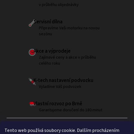
v průběhu objednávky
Servisní dílna
Připravíme Vaši motorku na novou
sezónu
Akce a výprodeje
Zajímavé ceny a akce v průběhu
celého roku
K-tech nastavení podvozku
Vyladíme Váš podvozek
Vlastní rozvoz po Brně
Garantujeme doručení do 180 minut
Tento web používá soubory cookie. Dalším procházením