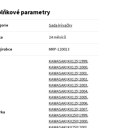
lňkové parametry
gorie
Sada kývačky
ka
24 měsíců
výrobce
MRP-120013
KAWASAKI;KX125;1999
,
KAWASAKI;KX125;2000
,
KAWASAKI;KX125;2001
,
KAWASAKI;KX125;2002
,
KAWASAKI;KX125;2003
,
KAWASAKI;KX125;2004
,
KAWASAKI;KX125;2005
,
KAWASAKI;KX125;2006
,
KAWASAKI;KX125;2007
,
rka
KAWASAKI;KX250;1999
,
KAWASAKI;KX250;2000
,
KAWASAKI;KX250;2001
,