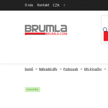
Přejít
O nás
Kontakt
CZK
Přihlášení
na
obsah
Domů
Náhradní díly
Podvozek
Díly kývačky
novinka