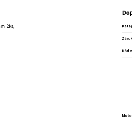
Dop
mm 2ks,
Kate
Záru
Kód 
Moto