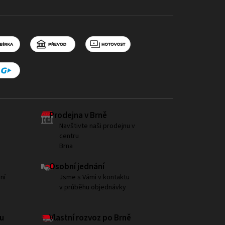
Prodejna v Brně
Navštivte naši prodejnu v
centru
Brna
Osobní jednání
ní
Jsme s Vámi v kontaktu
v průběhu objednávky
u
Vlastní rozvoz po Brně