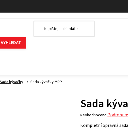
Sada kývačky
Sada kývačky MRP
Sada kýv
Průměrné
Podrobnos
Neohodnoceno
hodnocení
Kompletní opravná sada 
produktu