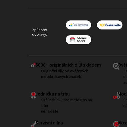
Způsoby
dopravy:
6000+ ​originálních dílů skladem
Ověř
Originální díly od ověřených
Js
motokrosových značek
ob
a
Jednička na trhu
Modi
Širší nabídku pro motokros na
Se
trhu
mí
nenajdete
Servisní dílna
Akce