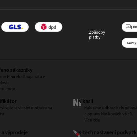
Způsoby
platby:
eno zákazníky
me Heureka Shop roku v
lasti
uto-moto
fikátor
Nikasil
strojte si vlastní motorku na
Nabízíme odborné chromová
ru
a opravy hliníkových válců.
Více zde
 a výprodeje
K-tech nastavení podvozk