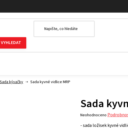
Sada kývačky
Sada kyvné vidlice MRP
Sada kyvn
Průměrné
Podrobnos
Neohodnoceno
hodnocení
- sada ložisek kyvné vidl
produktu