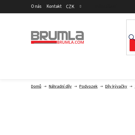
Přejít
O nás
Kontakt
CZK
Přihlášení
na
obsah
Domů
Náhradní díly
Podvozek
Díly kývačky