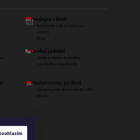
Prodejna v Brně
Navštivte naši prodejnu v
centru
Brna
Osobní jednání
ní
Jsme s Vámi v kontaktu
v průběhu objednávky
u
Vlastní rozvoz po Brně
Garantujeme doručení do 180
minut
Souhlasím