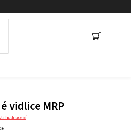
NÁKUPNÍ
KOŠÍK
é vidlice MRP
ti hodnocení
ice