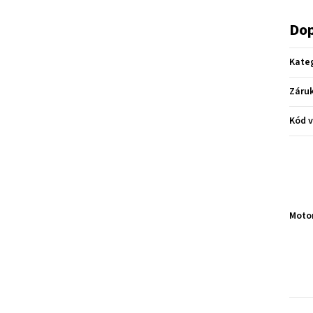
Dop
Kate
Záru
Kód 
Moto