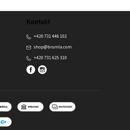
Kontakt
+420 731 446 102
shop
@
brumla.com
+420 731 625 310