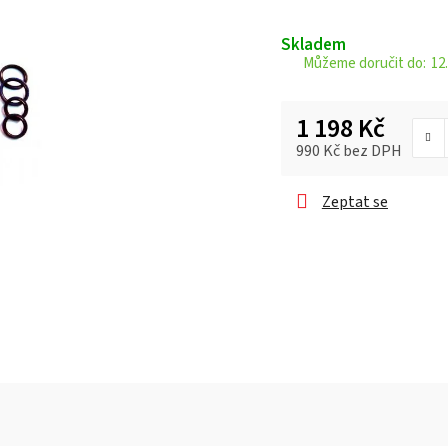
je
0,0
Skladem
z 5
12.
hvězdiček.
1 198 Kč
990 Kč bez DPH
Měrná cena:
Zeptat se