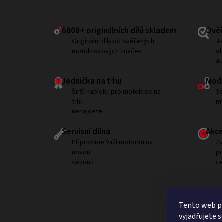
6000+ ​originálních dílů skladem
Ověř
Originální díly od ověřených
Js
motokrosových značek
ob
a
Jednička na trhu
Modi
Širší nabídku pro motokros na
Se
trhu
mí
nenajdete
Servisní dílna
Akce
Připravíme Vaši motorku na
Za
novou
p
sezónu
ce
Tento web p
vyjadřujete s