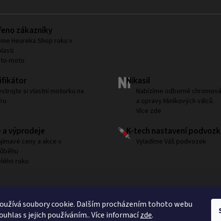
eno zákazníky
me Heureka Shop roku v
lasti
uto-moto
fikátor
Nikasil
strojte si vlastní motorku na
Nabízíme odborné chromová
ru
a opravy hliníkových válců.
Více zde
 a výprodeje
K-tech nastavení podvozk
jímavé ceny a akce v
Vyladíme Váš podvozek
růběhu
lého roku
Sledujte nás na Instagramu
oužívá soubory cookie. Dalším procházením tohoto webu
ouhlas s jejich používáním.. Více informací
zde
.