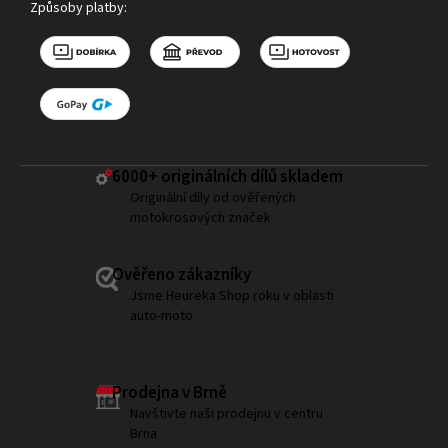
Způsoby platby:
6000+ ​originálních dílů skladem
Originální díly od ověřených
motokrosových značek
Ověřeno zákazníky
Jsme Heureka Shop roku v oblasti
auto-moto
Prodejna v Brně
Navštivte naši prodejnu v centru
Brna