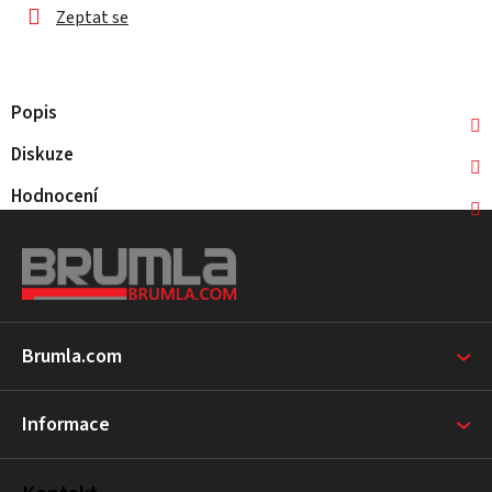
Zeptat se
Popis
Diskuze
Hodnocení
Z
á
p
a
t
Brumla.com
í
Informace