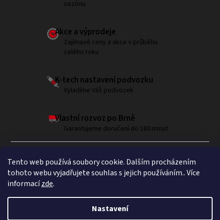
sezónu
Akce a výprodeje
Zajímavé ceny a akce v průběhu
celého roku
K-tech nastavení podvozku
Vyladíme Váš podvozek
Vlastní rozvoz po Brně
Garantujeme doručení do 180 minut
Tento web používá soubory cookie. Dalším procházením
tohoto webu vyjadřujete souhlas s jejich používáním.. Více
informací
zde
.
Sledujte nás na Instagramu
Nastavení