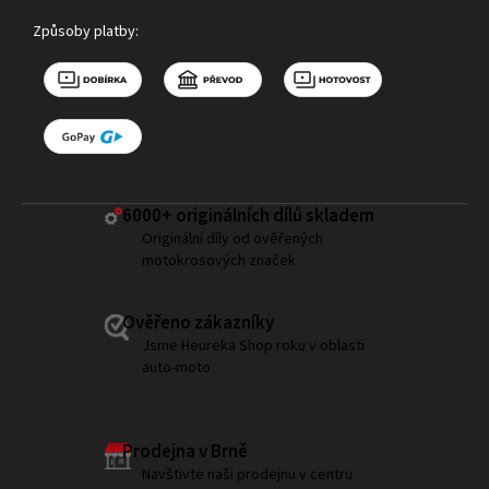
Způsoby platby:
6000+ ​originálních dílů skladem
Originální díly od ověřených
motokrosových značek
Ověřeno zákazníky
Jsme Heureka Shop roku v oblasti
auto-moto
Prodejna v Brně
Navštivte naši prodejnu v centru