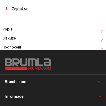
Zeptat se
Popis
Diskuze
Hodnocení
Z
á
p
a
t
Brumla.com
í
Informace