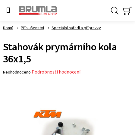
Přejít
na
obsah
Hledat
NÁ
KO
Domů
Příslušenství
Speciální nářadí a přípravky
Stahovák prymárního kola
36x1,5
Průměrné
Podrobnosti hodnocení
Neohodnoceno
hodnocení
produktu
je
0,0
z 5
hvězdiček.