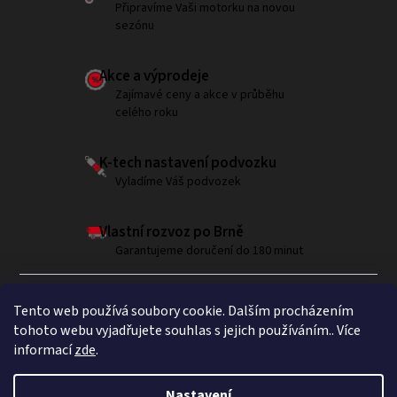
Připravíme Vaši motorku na novou
sezónu
Akce a výprodeje
Zajímavé ceny a akce v průběhu
celého roku
K-tech nastavení podvozku
Vyladíme Váš podvozek
Vlastní rozvoz po Brně
Garantujeme doručení do 180 minut
Tento web používá soubory cookie. Dalším procházením
tohoto webu vyjadřujete souhlas s jejich používáním.. Více
informací
zde
.
Sledujte nás na Instagramu
Nastavení