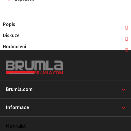
Popis
Diskuze
Hodnocení
Z
á
p
a
t
Brumla.com
í
Informace
Kontakt