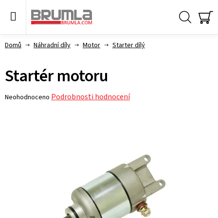
Přejít
na
obsah
Hledat
NÁ
KO
Domů
Náhradní díly
Motor
Starter dílý
Startér motoru
Průměrné
Podrobnosti hodnocení
Neohodnoceno
hodnocení
produktu
je
0,0
z 5
hvězdiček.