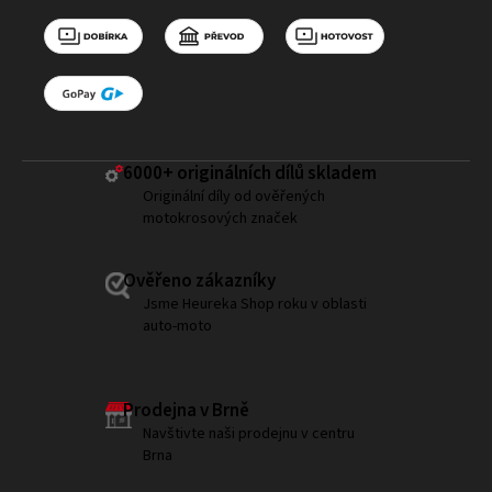
6000+ ​originálních dílů skladem
Originální díly od ověřených
motokrosových značek
Ověřeno zákazníky
Jsme Heureka Shop roku v oblasti
auto-moto
Prodejna v Brně
Navštivte naši prodejnu v centru
Brna