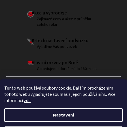
Akce a výprodeje
Zajímavé ceny a akce v průběhu
celého roku
K-tech nastavení podvozku
Vyladíme Váš podvozek
Vlastní rozvoz po Brně
Garantujeme doručení do 180 minut
Tento web používá soubory cookie. Dalším procházením
tohoto webu vyjadřujete souhlas s jejich používáním.. Více
informací
zde
.
Sledujte nás na Instagramu
Nastavení
Copyright 2026
Brumla.com
. Všechna práva vyhrazena.