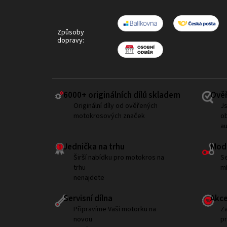
Způsoby
dopravy:
6000+ ​originálních dílů skladem
Ověř
Originální díly od ověřených
Js
motokrosových značek
ob
a
Jednička na trhu
Modi
Širší nabídku pro motokros na
Se
trhu
mí
nenajdete
Servisní dílna
Akce
Připravíme Vaši motorku na
Za
novou
p