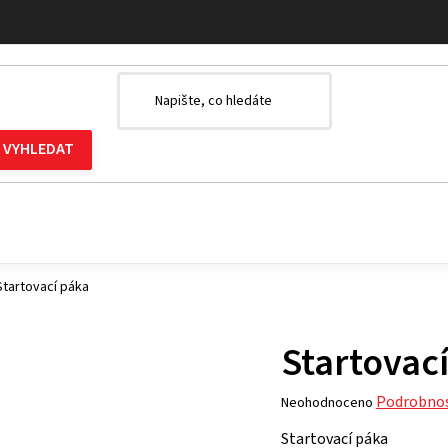
Startovací páka
Startovac
Průměrné
Podrobnos
Neohodnoceno
hodnocení
Startovací páka
produktu