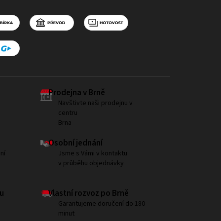
Prodejna v Brně
Navštivte naši prodejnu v
centru
Brna
Osobní jednání
ní
Jsme s Vámi v kontaktu
v průběhu objednávky
u
Vlastní rozvoz po Brně
Garantujeme doručení do 180
minut