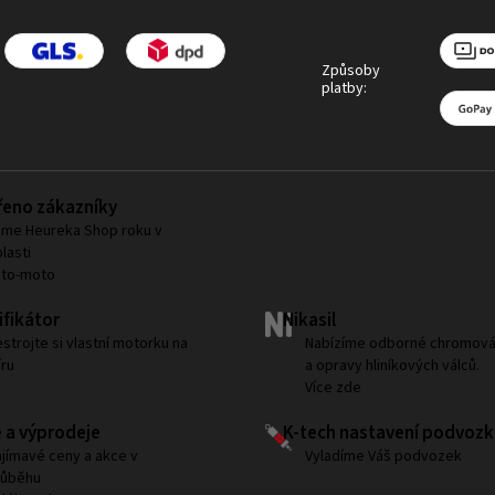
Způsoby
platby:
eno zákazníky
me Heureka Shop roku v
lasti
uto-moto
fikátor
Nikasil
strojte si vlastní motorku na
Nabízíme odborné chromová
ru
a opravy hliníkových válců.
Více zde
 a výprodeje
K-tech nastavení podvozk
jímavé ceny a akce v
Vyladíme Váš podvozek
růběhu