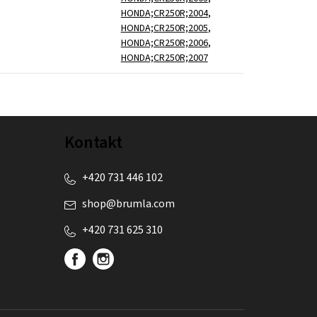
HONDA;CR250R;2004
,
HONDA;CR250R;2005
,
HONDA;CR250R;2006
,
HONDA;CR250R;2007
Kontakt
+420 731 446 102
shop
@
brumla.com
+420 731 625 310