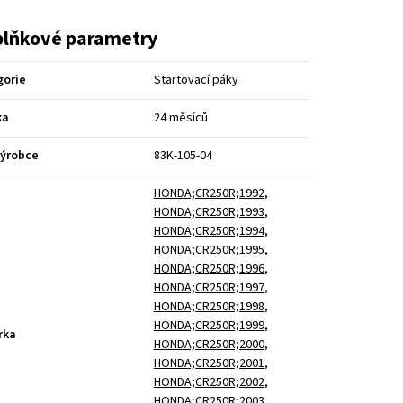
lňkové parametry
gorie
Startovací páky
ka
24 měsíců
výrobce
83K-105-04
HONDA;CR250R;1992
,
HONDA;CR250R;1993
,
HONDA;CR250R;1994
,
HONDA;CR250R;1995
,
HONDA;CR250R;1996
,
HONDA;CR250R;1997
,
HONDA;CR250R;1998
,
HONDA;CR250R;1999
,
rka
HONDA;CR250R;2000
,
HONDA;CR250R;2001
,
HONDA;CR250R;2002
,
HONDA;CR250R;2003
,