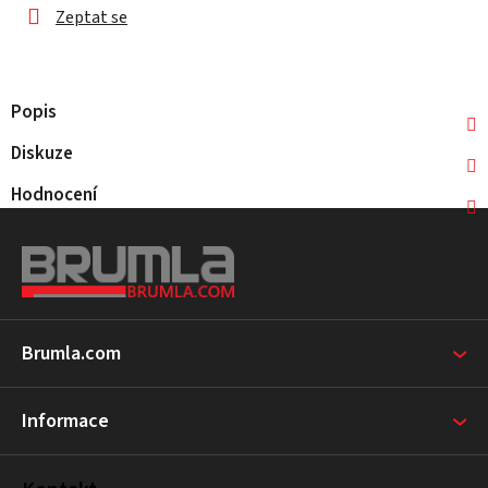
Zeptat se
Popis
Diskuze
Hodnocení
Z
á
p
a
t
Brumla.com
í
Informace