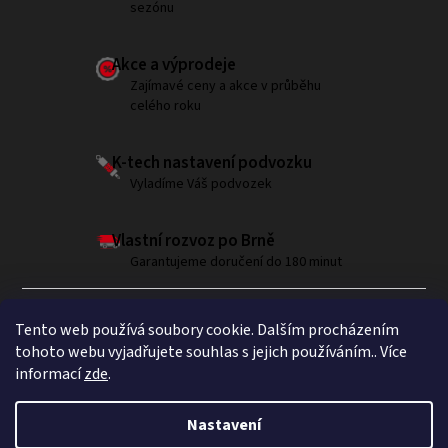
sezónu
Akce a výprodeje
Zajímavé ceny a akce v průběhu
celého roku
K-tech nastavení podvozku
Vyladíme Váš podvozek
Vlastní rozvoz po Brně
Garantujeme doručení do 180 minut
Tento web používá soubory cookie. Dalším procházením
tohoto webu vyjadřujete souhlas s jejich používáním.. Více
informací
zde
.
Sledujte nás na Instagramu
Nastavení