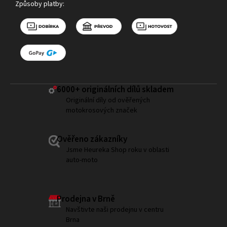
Způsoby platby:
6000+ ​originálních dílů skladem
Originální díly od ověřených
motokrosových značek
Ověřeno zákazníky
Jsme Heureka Shop roku v oblasti
auto-moto
Prodejna v Brně
Navštivte naši prodejnu v centru
Brna