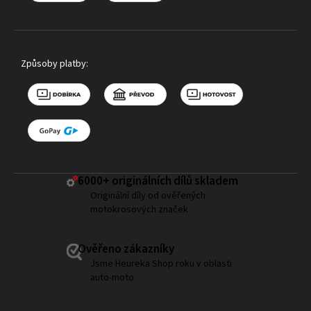
Způsoby platby:
6000+ ​originálních dílů skladem
Originální díly od ověřených
motokrosových značek
Ověřeno zákazníky
Jsme Heureka Shop roku v oblasti
auto-moto