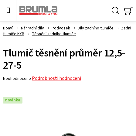
Přejít
na
obsah
Hledat
NÁ
KO
Domů
Náhradní díly
Podvozek
Díly zadního tlumiče
Zadní
tlumiče KYB
Těsnění zadního tlumiče
Tlumič těsnění průměr 12,5-
27-5
Průměrné
Podrobnosti hodnocení
Neohodnoceno
hodnocení
produktu
je
novinka
0,0
z 5
hvězdiček.