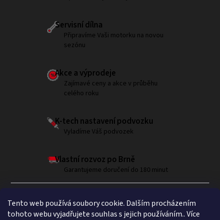
Servisní dílna
Připravíme Vaši motorku na novou
sezónu
Akce a výprodeje
Zajímavé ceny a akce v průběhu
celého roku
K-tech nastavení podvozku
Vyladíme Váš podvozek
Vlastní rozvoz po Brně
Garantujeme doručení do 180 minut
Tento web používá soubory cookie. Dalším procházením
tohoto webu vyjadřujete souhlas s jejich používáním.. Více