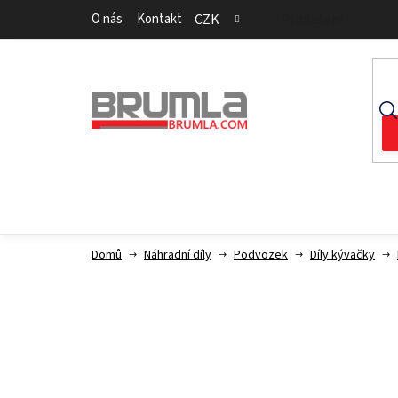
Přejít
O nás
Kontakt
CZK
Přihlášení
na
obsah
Domů
Náhradní díly
Podvozek
Díly kývačky