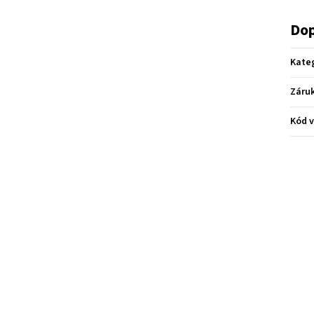
Dop
Kate
Záru
Kód 