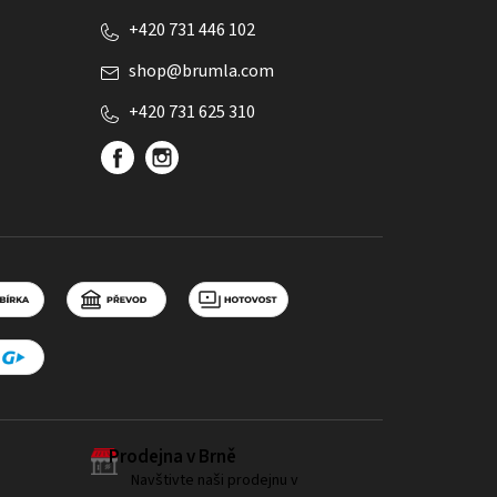
+420 731 446 102
shop
@
brumla.com
+420 731 625 310
Prodejna v Brně
Navštivte naši prodejnu v