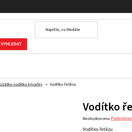
Lízátko-vodítko kývačky
Vodítko řetězu
Vodítko ř
Průměrné
Podrobnos
Neohodnoceno
hodnocení
Vodítko řetězu
produktu