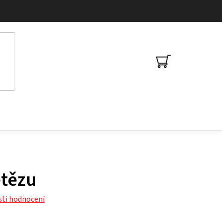
NÁKUPNÍ
KOŠÍK
etězu
ti hodnocení