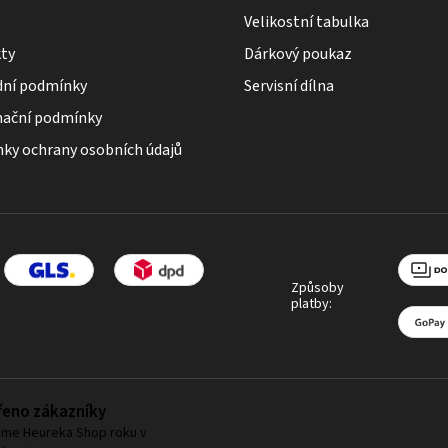
Velikostní tabulka
ty
Dárkový poukaz
ní podmínky
Servisní dílna
ační podmínky
ky ochrany osobních údajů
Způsoby
platby:
eno zákazníky
me Heureka Shop roku v