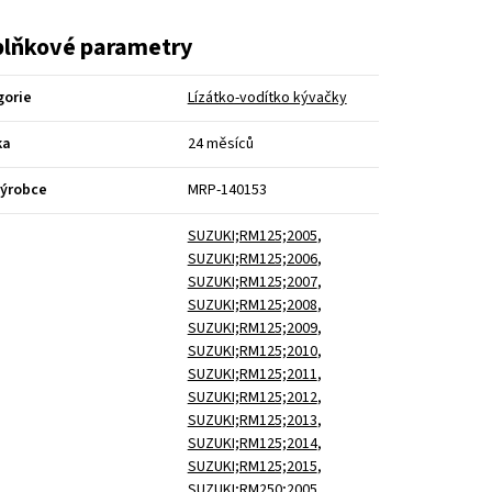
lňkové parametry
gorie
Lízátko-vodítko kývačky
ka
24 měsíců
výrobce
MRP-140153
SUZUKI;RM125;2005
,
SUZUKI;RM125;2006
,
SUZUKI;RM125;2007
,
SUZUKI;RM125;2008
,
SUZUKI;RM125;2009
,
SUZUKI;RM125;2010
,
SUZUKI;RM125;2011
,
SUZUKI;RM125;2012
,
SUZUKI;RM125;2013
,
SUZUKI;RM125;2014
,
SUZUKI;RM125;2015
,
SUZUKI;RM250;2005
,