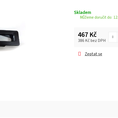
je
0,0
Skladem
z 5
12.
hvězdiček.
467 Kč
386 Kč bez DPH
Měrná cena:
Zeptat se