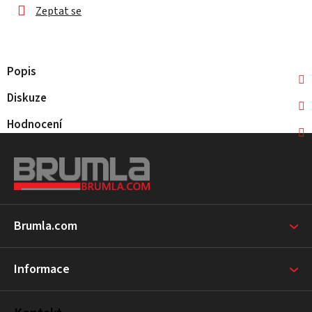
Zeptat se
Popis
Diskuze
Hodnocení
Z
á
p
a
t
Brumla.com
í
Informace