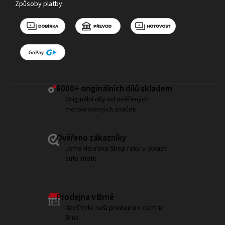
Způsoby platby:
6000+ ​originálních dílů skladem
Originální díly od ověřených
motokrosových značek
Ověřeno zákazníky
Jsme Heureka Shop roku v oblasti
auto-moto
Prodejna v Brně
Navštivte naši prodejnu v centru
Brna