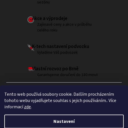
sezónu
Akce a výprodeje
Zajímavé ceny a akce v průběhu
celého roku
K-tech nastavení podvozku
Vyladíme Váš podvozek
Vlastní rozvoz po Brně
Garantujeme doručení do 180 minut
Tento web používá soubory cookie. Dalším procházením
tohoto webu vyjadřujete souhlas s jejich používáním.. Více
informací
zde
.
Sledujte nás na Instagramu
Nastavení