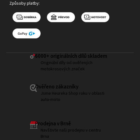
Způsoby platby:
6000+ ​originálních dílů skladem
Originální díly od ověřených
motokrosových značek
Ověřeno zákazníky
Jsme Heureka Shop roku v oblasti
auto-moto
Prodejna v Brně
Navštivte naši prodejnu v centru
Brna