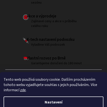
sezónu
Akce a výprodeje
Zajímavé ceny a akce v průběhu
celého roku
K-tech nastavení podvozku
Vyladíme Váš podvozek
Vlastní rozvoz po Brně
Garantujeme doručení do 180 minut
Tento web používá soubory cookie. Dalším procházením
tohoto webu vyjadřujete souhlas s jejich používáním.. Více
informací
zde
.
Sledujte nás na Instagramu
Nastavení