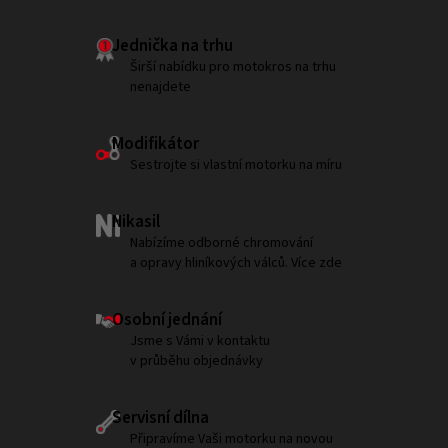
Jednička na trhu
Širší nabídku pro motokros na trhu
nenajdete
Modifikátor
Sestrojte si vlastní motorku na míru
Nikasil
Nabízíme odborné chromování
a opravy hliníkových válců. Více zde
Osobní jednání
Jsme s Vámi v kontaktu
v průběhu objednávky
Servisní dílna
Připravíme Vaši motorku na novou