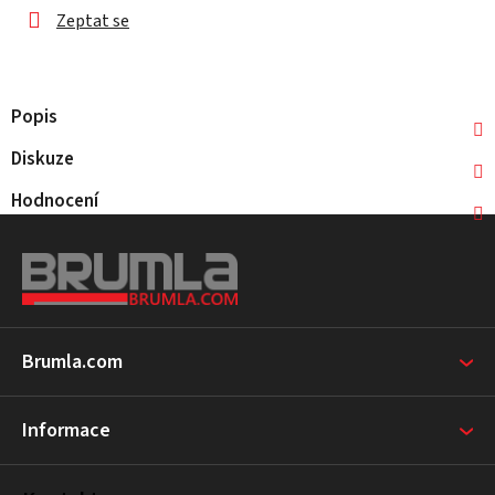
Zeptat se
Popis
Diskuze
Hodnocení
Z
á
p
a
t
Brumla.com
í
Informace