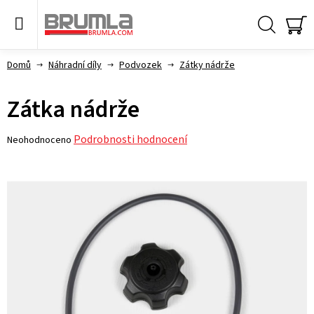
Přejít
na
obsah
Hledat
NÁ
KO
Domů
Náhradní díly
Podvozek
Zátky nádrže
Zátka nádrže
Průměrné
Podrobnosti hodnocení
Neohodnoceno
hodnocení
produktu
je
0,0
z 5
hvězdiček.