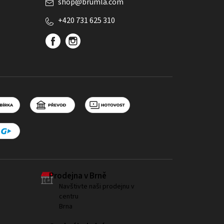
shop
@
brumla.com
+420 731 625 310
Prodejna v Brně
Navštivte naši prodejnu v
centru
Brna