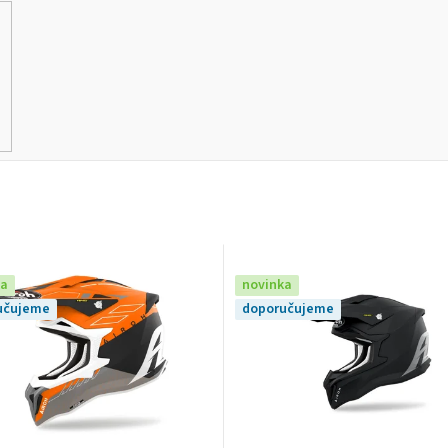
ka
novinka
učujeme
doporučujeme