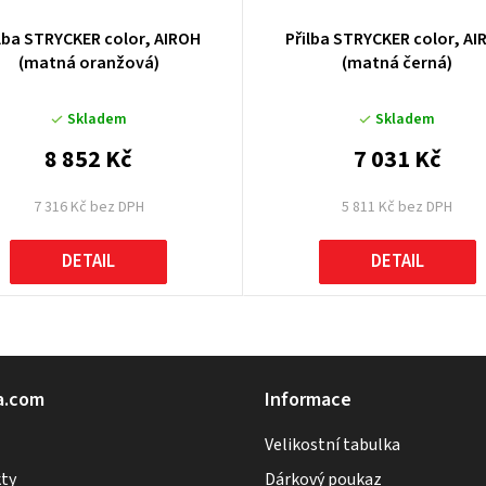
ilba STRYCKER color, AIROH
Přilba STRYCKER color, AI
(matná oranžová)
(matná černá)
Skladem
Skladem
8 852 Kč
7 031 Kč
7 316 Kč bez DPH
5 811 Kč bez DPH
DETAIL
DETAIL
O
v
l
a.com
Informace
á
Velikostní tabulka
d
a
ty
Dárkový poukaz