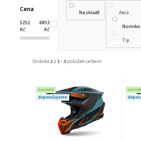
Cena
Na skladě
Akce
5252
8853
Novinka
Kč
Kč
Tip
Stránka
1
z
1
-
3
položek celkem
V
novinka
novin
ý
doporučujeme
dopor
p
i
s