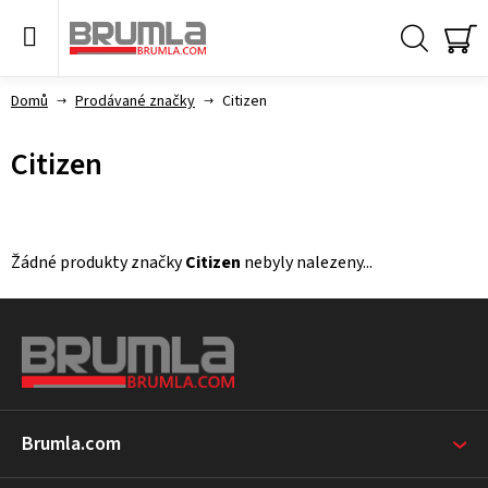
Přejít
na
obsah
Hledat
NÁ
KO
Domů
Prodávané značky
Citizen
Citizen
Žádné produkty značky
Citizen
nebyly nalezeny...
Z
á
p
a
t
Brumla.com
í