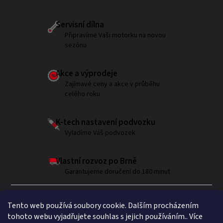
Servisní dílna
Připravíme Vaši motorku na novou
sezónu
Akce a výprodeje
Zajímavé ceny a akce v průběhu
celého roku
K-tech nastavení podvozku
Vyladíme Váš podvozek
Vlastní rozvoz po Brně
Garantujeme doručení do 180 minut
Tento web používá soubory cookie. Dalším procházením
tohoto webu vyjadřujete souhlas s jejich používáním.. Více