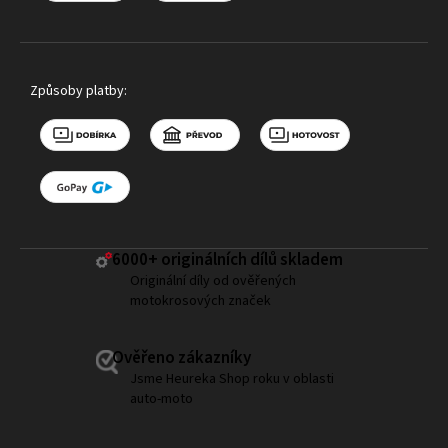
Způsoby platby:
6000+ ​originálních dílů skladem
Originální díly od ověřených
motokrosových značek
Ověřeno zákazníky
Jsme Heureka Shop roku v oblasti
auto-moto