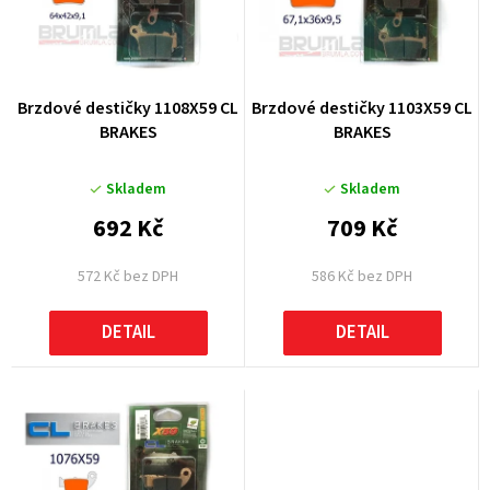
s
p
p
r
r
o
Brzdové destičky 1108X59 CL
Brzdové destičky 1103X59 CL
o
d
BRAKES
BRAKES
d
u
u
Skladem
Skladem
k
k
692 Kč
709 Kč
t
t
ů
572 Kč bez DPH
586 Kč bez DPH
ů
DETAIL
DETAIL