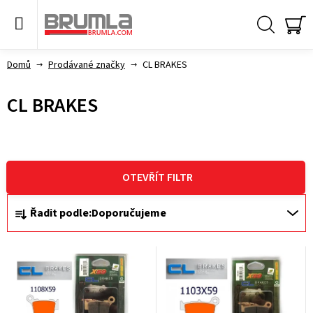
Přejít
na
obsah
Hledat
NÁ
KO
Domů
Prodávané značky
CL BRAKES
CL BRAKES
OTEVŘÍT FILTR
Ř
Řadit podle:
Doporučujeme
a
V
z
ý
e
p
n
i
í