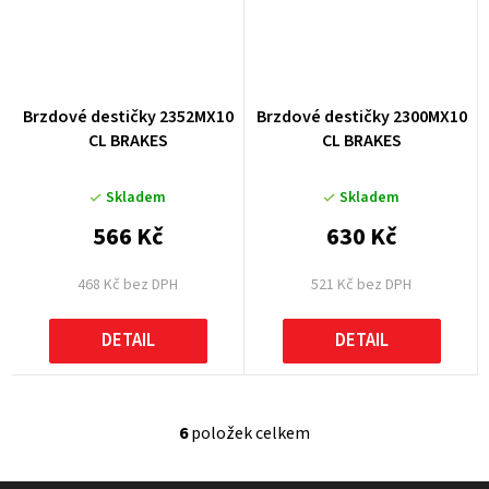
Brzdové destičky 2352MX10
Brzdové destičky 2300MX10
CL BRAKES
CL BRAKES
Skladem
Skladem
566 Kč
630 Kč
468 Kč bez DPH
521 Kč bez DPH
DETAIL
DETAIL
6
položek celkem
O
v