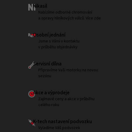
Nikasil
Nabízíme odborné chromování
a opravy hliníkových válců. Více zde
Osobní jednání
Jsme s Vámi v kontaktu
v průběhu objednávky
Servisní dílna
Připravíme Vaši motorku na novou
sezónu
Akce a výprodeje
Zajímavé ceny a akce v průběhu
celého roku
K-tech nastavení podvozku
Vyladíme Váš podvozek