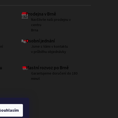
Prodejna v Brně
Navštivte naši prodejnu v
centru
Brna
Osobní jednání
ní
Jsme s Vámi v kontaktu
v průběhu objednávky
u
Vlastní rozvoz po Brně
Garantujeme doručení do 180
minut
Souhlasím