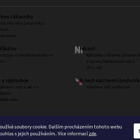
eno zákazníky
me Heureka Shop roku v
lasti
uto-moto
fikátor
Nikasil
strojte si vlastní motorku na
Nabízíme odborné chromová
ru
a opravy hliníkových válců.
Více zde
 a výprodeje
K-tech nastavení podvozk
jímavé ceny a akce v
Vyladíme Váš podvozek
růběhu
lého roku
Sledujte nás na Instagramu
oužívá soubory cookie. Dalším procházením tohoto webu
ouhlas s jejich používáním.. Více informací
zde
.