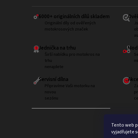
6000+ ​originálních dílů skladem
Ověř
Originální díly od ověřených
Js
motokrosových značek
ob
a
Jednička na trhu
Modi
Širší nabídku pro motokros na
Se
trhu
mí
nenajdete
Servisní dílna
Akce
Připravíme Vaši motorku na
Za
novou
p
sezónu
ce
Tento web p
vyjadřujete s