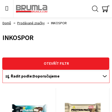
Přejít
na
obsah
Hledat
NÁ
KO
Domů
Prodávané značky
INKOSPOR
INKOSPOR
OTEVŘÍT FILTR
Ř
Řadit podle:
Doporučujeme
a
V
z
ý
e
p
n
i
í