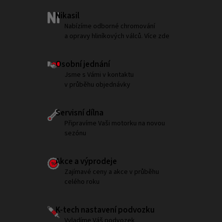
Nikasil
Nabízíme odborné chromování
a opravy hliníkových válců. Více zde
Osobní jednání
Jsme s Vámi v kontaktu
v průběhu objednávky
Servisní dílna
Připravíme Vaši motorku na novou
sezónu
Akce a výprodeje
Zajímavé ceny a akce v průběhu
celého roku
K-tech nastavení podvozku
Vyladíme Váš podvozek