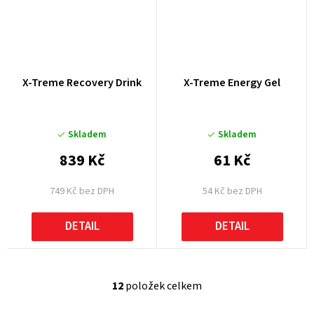
X-Treme Recovery Drink
X-Treme Energy Gel
Skladem
Skladem
839 Kč
61 Kč
749 Kč bez DPH
54 Kč bez DPH
DETAIL
DETAIL
12
položek celkem
O
v