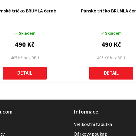
mské tričko BRUMLA černé
Pánské tričko BRUMLA če
Skladem
Skladem
490 Kč
490 Kč
405 Kč bez DPH
405 Kč bez DPH
DETAIL
DETAIL
O
v
l
a.com
Informace
á
Velikostní tabulka
d
a
ty
Dárkový poukaz