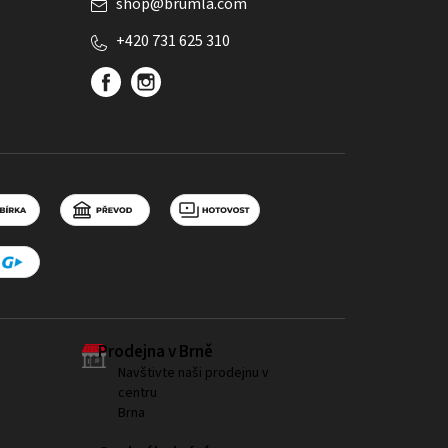
shop
@
brumla.com
+420 731 625 310
Prodejna v Brně
Navštivte naši prodejnu v
centru
Brna