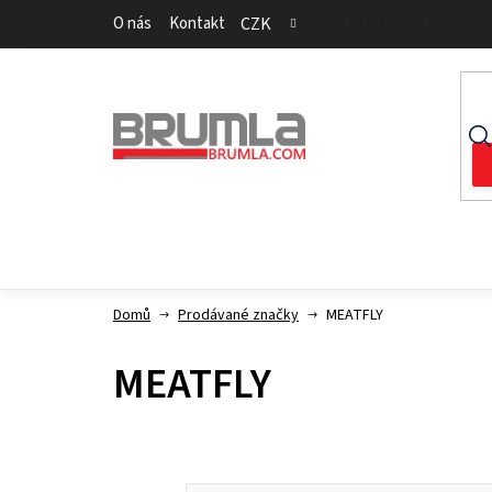
Přejít
O nás
Kontakt
CZK
Přihlášení
na
obsah
Domů
Prodávané značky
MEATFLY
MEATFLY