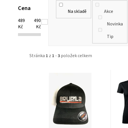
Cena
Na skladě
Akce
489
490
Novinka
Kč
Kč
Tip
Stránka
1
z
1
-
3
položek celkem
V
ý
p
i
s