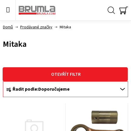
Přejít
na
obsah
Hledat
NÁ
KO
Domů
Prodávané značky
Mitaka
Mitaka
OTEVŘÍT FILTR
Ř
Řadit podle:
Doporučujeme
a
V
z
ý
e
p
n
i
í