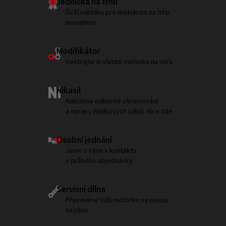
Jednička na trhu
Širší nabídku pro motokros na trhu
nenajdete
Modifikátor
Sestrojte si vlastní motorku na míru
Nikasil
Nabízíme odborné chromování
a opravy hliníkových válců. Více zde
Osobní jednání
Jsme s Vámi v kontaktu
v průběhu objednávky
Servisní dílna
Připravíme Vaši motorku na novou
sezónu