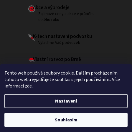
Akce a výprodeje
Zajímavé ceny a akce v průběhu
celého roku
K-tech nastavení podvozku
Vyladíme Váš podvozek
Vlastní rozvoz po Brně
Garantujeme doručení do 180 minut
Tento web používá soubory cookie. Dalším procházením
tohoto webu vyjadřujete souhlas s jejich používáním.. Více
informací
zde
.
Sledujte nás na Instagramu
Nastavení
Souhlasím
Copyright 2026
Brumla.com
. Všechna práva vyhrazena.