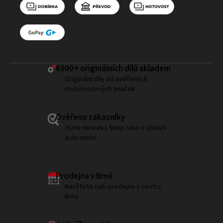
6000+ ​originálních dílů skladem
Originální díly od ověřených
motokrosových značek
Ověřeno zákazníky
Jsme Heureka Shop roku v oblasti
auto-moto
Prodejna v Brně
Navštivte naši prodejnu v centru
Brna