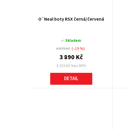
O´Neal boty RSX černá/červená
Skladem
4 839 Kč
(–19 %)
3 890 Kč
3 215 Kč bez DPH
DETAIL