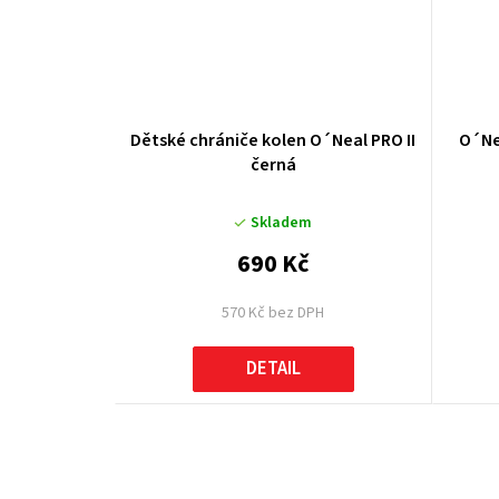
Dětské chrániče kolen O´Neal PRO II
O´Ne
černá
Skladem
690 Kč
570 Kč bez DPH
DETAIL