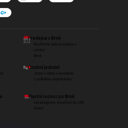
Prodejna v Brně
Navštivte naši prodejnu v
centru
Brna
Osobní jednání
ní
Jsme s Vámi v kontaktu
v průběhu objednávky
u
Vlastní rozvoz po Brně
Garantujeme doručení do 180
minut