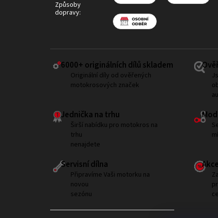
Způsoby
dopravy:
6000+ ​originálních dílů skladem
Ověř
Originální díly od ověřených
Js
motokrosových značek
ob
a
Jednička na trhu
Modi
Širší nabídku pro motokros na
Se
trhu
mí
nenajdete
Servisní dílna
Akce
Připravíme Vaši motorku na
Za
novou
p
sezónu
ce