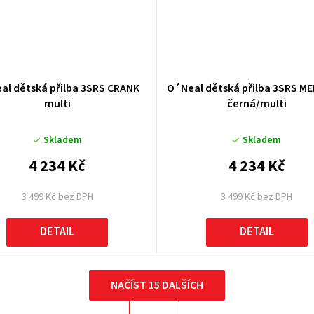
al dětská přilba 3SRS CRANK
O´Neal dětská přilba 3SRS M
multi
černá/multi
Skladem
Skladem
4 234 Kč
4 234 Kč
3 499 Kč bez DPH
3 499 Kč bez DPH
DETAIL
DETAIL
NAČÍST 15 DALŠÍCH
S