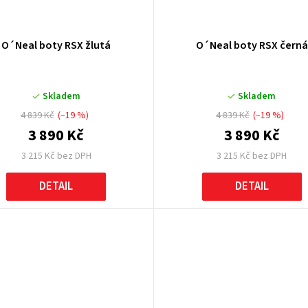
O´Neal boty RSX žlutá
O´Neal boty RSX černá
Skladem
Skladem
4 839 Kč
(–19 %)
4 839 Kč
(–19 %)
3 890 Kč
3 890 Kč
3 215 Kč bez DPH
3 215 Kč bez DPH
DETAIL
DETAIL