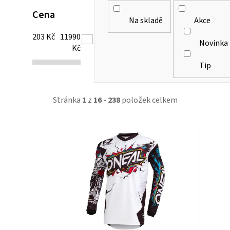
Cena
Na skladě
Akce
203
Kč
11990
Novinka
Kč
Tip
Stránka
1
z
16
-
238
položek celkem
V
ý
p
i
s