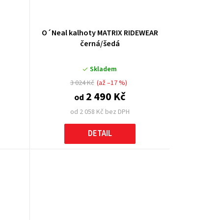
O´Neal kalhoty MATRIX RIDEWEAR
černá/šedá
Skladem
3 024 Kč
(až –17 %)
2 490 Kč
od
od 2 058 Kč bez DPH
DETAIL