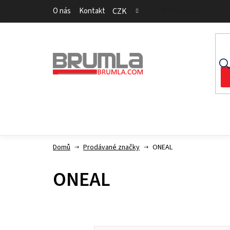
Přejít
O nás
Kontakt
CZK
Přihlášení
na
obsah
Domů
Prodávané značky
ONEAL
ONEAL