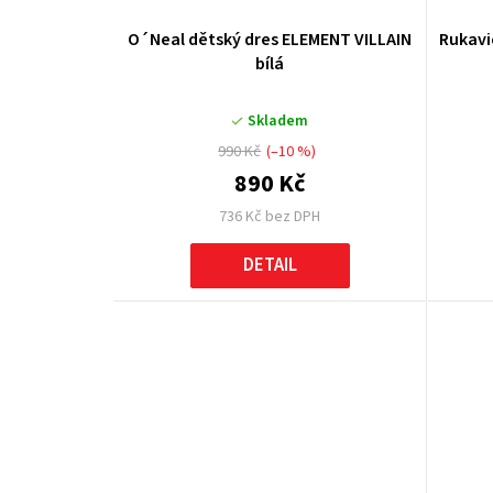
p
O´Neal dětský dres ELEMENT VILLAIN
Rukavi
r
bílá
o
Skladem
d
990 Kč
(–10 %)
u
890 Kč
736 Kč bez DPH
k
DETAIL
t
ů