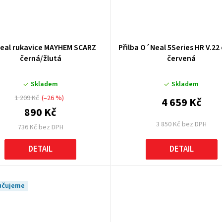
eal rukavice MAYHEM SCARZ
Přilba O´Neal 5Series HR V.22
černá/žlutá
červená
Skladem
Skladem
1 209 Kč
(–26 %)
4 659 Kč
890 Kč
3 850 Kč bez DPH
736 Kč bez DPH
DETAIL
DETAIL
učujeme