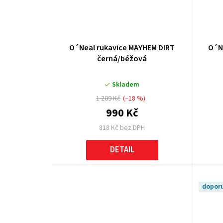
O´Neal rukavice MAYHEM DIRT
O´N
černá/béžová
Skladem
1 209 Kč
(–18 %)
990 Kč
818 Kč bez DPH
DETAIL
dopor