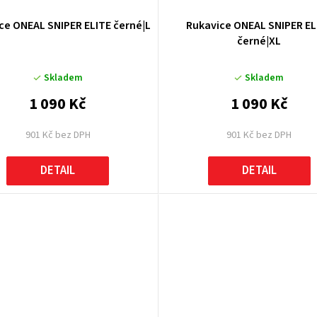
ce ONEAL SNIPER ELITE černé|L
Rukavice ONEAL SNIPER EL
černé|XL
Skladem
Skladem
1 090 Kč
1 090 Kč
901 Kč bez DPH
901 Kč bez DPH
DETAIL
DETAIL