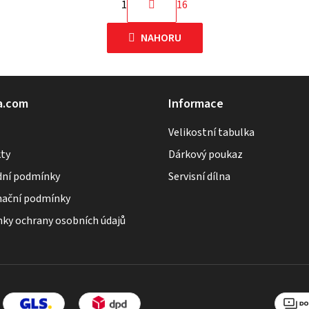
1
16
O
t
r
v
NAHORU
á
l
n
á
k
d
o
a.com
Informace
a
v
c
á
Velikostní tabulka
n
í
ty
Dárkový poukaz
í
p
ní podmínky
Servisní dílna
r
ační podmínky
v
ky ochrany osobních údajů
k
y
v
ý
p