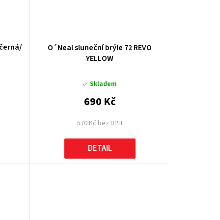
 černá/
O´Neal sluneční brýle 72 REVO
YELLOW
Skladem
690 Kč
570 Kč bez DPH
DETAIL